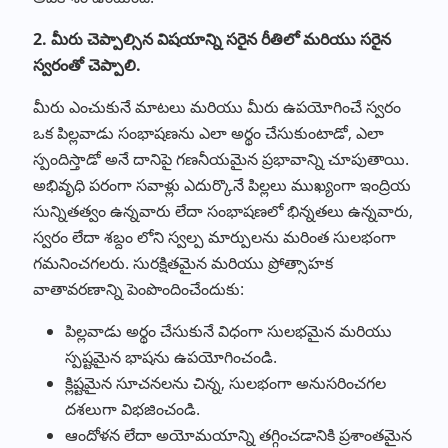
2. మీరు చెప్పాల్సిన విషయాన్ని సరైన రీతిలో మరియు సరైన
స్వరంతో చెప్పాలి.
మీరు ఎంచుకునే మాటలు మరియు మీరు ఉపయోగించే స్వరం
ఒక పిల్లవాడు సంభాషణను ఎలా అర్థం చేసుకుంటాడో, ఎలా
స్పందిస్తాడో అనే దానిపై గణనీయమైన ప్రభావాన్ని చూపుతాయి.
అభివృధి పరంగా సవాళ్లు ఎదుర్కొనే పిల్లలు ముఖ్యంగా ఇంద్రియ
సున్నితత్వం ఉన్నవారు లేదా సంభాషణలో భిన్నతలు ఉన్నవారు,
స్వరం లేదా శబ్దం లోని స్వల్ప మార్పులను మరింత సులభంగా
గమనించగలరు. సురక్షితమైన మరియు ప్రోత్సాహక
వాతావరణాన్ని పెంపొందించేందుకు:
పిల్లవాడు అర్థం చేసుకునే విధంగా సులభమైన మరియు
స్పష్టమైన భాషను ఉపయోగించండి.
క్లిష్టమైన సూచనలను చిన్న, సులభంగా అనుసరించగల
దశలుగా విభజించండి.
ఆందోళన లేదా అయోమయాన్ని తగ్గించడానికి ప్రశాంతమైన