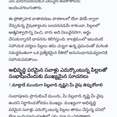
చేసి మెరుగుపరచుకునే విలువైన అవకాశాలను
అందించగలుగుతారు.
ఈ ప్రోత్సాహక వాతావరణం పాఠశాలలో లేదా థెరపీ ద్వారా
నేర్చుకున్న నైపుణ్యాలను బలపరచడమే కాకుండా, పిల్లలలో
ఆత్మవిశ్వాసాన్ని పెంచి, వారు అది విలువైనదిగా, అర్థం
చేసుకున్నారనే భావనను కలిగిస్తుంది. కాలక్రమంలో ఇటువంటి
సహాయక చర్యలు పిల్లలు తమ చుట్టూ ఉన్న ప్రపంచంతో మరింత
సమర్ధవంతంగా ఒక ప్రత్యేకమైన రీతిలో అనుసంధానమవ్వడానికి
సహాయపడతాయి.
అభివృద్ధి పరమైన సవాళ్లు ఎదుర్కొంటున్న పిల్లలతో
సంభాషించేందుకు ముఖ్యమైన సూచనలు
1.
మాట్లాడే ముందుగా పిల్లవాడి దృష్టిని మీ వైపు తిప్పుకోవాలి
సంభాషణను ప్రారంభించే ముందు, మీ పిల్లవాడి దృష్టి మీ వైపు
ఉందని నిర్ధారించుకోవడం ముఖ్యం. ముఖ్యంగా అభివృద్ధి
పరమైన సవాళ్లు ఎదుర్కొంటున్న పిల్లలు తాము చేస్తున్న పనిలో
లేదా ఇంద్రియానుభూతిలో ఎక్కువగా మునిగిపోతారు.