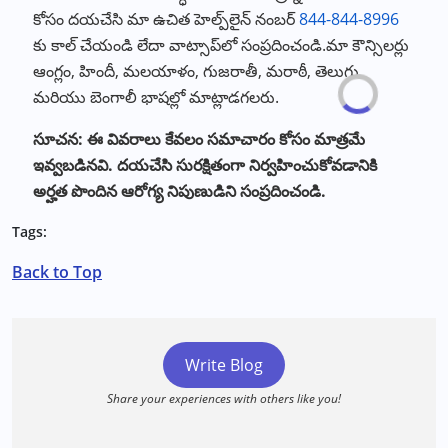
కోసం దయచేసి మా ఉచిత హెల్ప్‌లైన్ నంబర్‌
844-844-8996
కు కాల్ చేయండి లేదా వాట్సాప్‌లో సంప్రదించండి.మా కౌన్సిలర్లు
ఆంగ్లం, హిందీ, మలయాళం, గుజరాతీ, మరాఠీ, తెలుగు
మరియు బెంగాలీ భాషల్లో మాట్లాడగలరు.
సూచన: ఈ వివరాలు కేవలం సమాచారం కోసం మాత్రమే
ఇవ్వబడినవి. దయచేసి సురక్షితంగా నిర్వహించుకోవడానికి
అర్హత పొందిన ఆరోగ్య నిపుణుడిని సంప్రదించండి.
Tags:
Back to Top
Write Blog
Share your experiences with others like you!