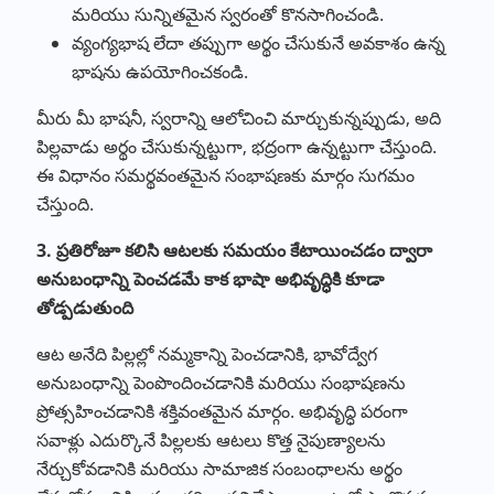
మరియు సున్నితమైన స్వరంతో కొనసాగించండి.
వ్యంగ్యభాష లేదా తప్పుగా అర్థం చేసుకునే అవకాశం ఉన్న
భాషను ఉపయోగించకండి.
మీరు మీ భాషనీ, స్వరాన్ని ఆలోచించి మార్చుకున్నప్పుడు, అది
పిల్లవాడు అర్థం చేసుకున్నట్టుగా, భద్రంగా ఉన్నట్టుగా చేస్తుంది.
ఈ విధానం సమర్థవంతమైన సంభాషణకు మార్గం సుగమం
చేస్తుంది.
3. ప్రతిరోజూ కలిసి ఆటలకు సమయం కేటాయించడం ద్వారా
అనుబంధాన్ని పెంచడమే కాక భాషా అభివృద్ధికి కూడా
తోడ్పడుతుంది
ఆట అనేది పిల్లల్లో నమ్మకాన్ని పెంచడానికి, భావోద్వేగ
అనుబంధాన్ని పెంపొందించడానికి మరియు సంభాషణను
ప్రోత్సహించడానికి శక్తివంతమైన మార్గం. అభివృద్ధి పరంగా
సవాళ్లు ఎదుర్కొనే పిల్లలకు ఆటలు కొత్త నైపుణ్యాలను
నేర్చుకోవడానికి మరియు సామాజిక సంబంధాలను అర్థం