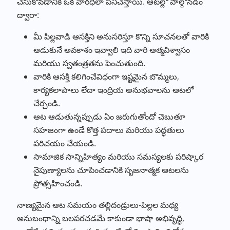
చేసుకోవడానికి ఒక వారధిలా పనిచేస్తాయి. ఆటల్లో పాల్గొనడం
ద్వారా:
మీ పిల్లవాడి ఆసక్తిని అనుసరిస్తూ కొన్ని సూచనలతో వారికి
ఆడుకునే అవకాశం ఇవ్వాలి ఇది వారి ఆత్మవిశ్వాసం
మరియు స్వతంత్రతను పెంచుతుంది.
వారికి ఆసక్తి కలిగించేవిధంగా ఇష్టమైన బొమ్మలు,
కార్యకలాపాలు లేదా ఇంద్రియ అనుభవాలను ఆటలో
చేర్చండి.
ఆట ఆడుతున్నప్పుడు ఏం జరుగుతోందో చెబుతూ
సహజంగా ఉండే కొత్త పదాలు మరియు పద్ధతులు
పరిచయం చేయండి.
సామాజిక సాన్నిహిత్యం మరియు సమస్యలకు పరిష్కార
నైపుణ్యాలను చూపించడానికి సృజనాత్మక ఆటలను
ప్రోత్సహించండి.
నాణ్యమైన ఆట సమయం తల్లిదండ్రులు-పిల్లల మధ్య
అనుబంధాన్ని బలపరచడమే కాకుండా భాషా అభివృద్ధి,