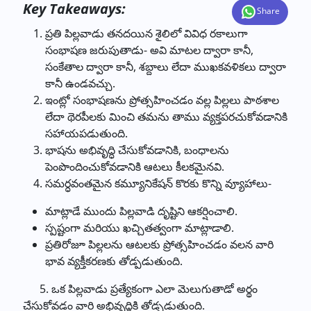
Key Takeaways:
Share
ప్రతి పిల్లవాడు తనదయిన శైలిలో వివిధ రకాలుగా
సంభాషణ జరుపుతాడు- అవి మాటల ద్వారా కానీ,
సంకేతాల ద్వారా కానీ, శబ్దాలు లేదా ముఖకవళికలు ద్వారా
కానీ ఉండవచ్చు.
ఇంట్లో సంభాషణను ప్రోత్సహించడం వల్ల పిల్లలు పాఠశాల
లేదా థెరపీలకు మించి తమను తాము వ్యక్తపరచుకోవడానికి
సహాయపడుతుంది.
భాషను అభివృద్ధి చేసుకోవడానికి, బంధాలను
పెంపొందించుకోవడానికి ఆటలు కీలకమైనవి.
సమర్ధవంతమైన కమ్యూనికేషన్ కొరకు కొన్ని వ్యూహాలు-
మాట్లాడే ముందు పిల్లవాడి దృష్టిని ఆకర్షించాలి.
స్పష్టంగా మరియు ఖచ్చితత్వంగా మాట్లాడాలి.
ప్రతిరోజూ పిల్లలను ఆటలకు ప్రోత్సహించడం వలన వారి
భావ వ్యక్తీకరణకు తోడ్పడుతుంది.
5. ఒక పిల్లవాడు ప్రత్యేకంగా ఎలా మెలుగుతాడో అర్థం
చేసుకోవడం వారి అభివృద్ధికి తోడ్పడుతుంది.