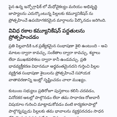
పైన ఉన్న ఇన్ఫోగ్రాఫిక్ లో మేధోవైకల్యం మరియు అభివృద్ధి
జాప్యాలను ఎదుర్కొంటున్న పిల్లలకు కమ్యూనికేషన్ ను
ప్రోత్సహించే ఉపయోగకరమైన మార్గాలను పేర్కొనడం జరిగింది.
వివిధ రకాల కమ్యూనికేషన్ పద్దతులను
ప్రోత్సహించడం
ప్రతి పిల్లవాడికి ఒక ప్రత్యేకమైన సంభాషణా శైలి ఉంటుంది – అవి
మాటల ద్వారా కావచ్చు, సంకేతాల ద్వారా కావచ్చు, శబ్దాలు
లేదా ముఖకవళికలు ద్వారా కానీ ఉండవచ్చు. ప్రతి
భావవ్యక్తీకరణ విధానమూ అర్థవంతమైనదని గుర్తించి పిల్లల
వ్యక్తిగత సంభాషణా శైలులను ప్రోత్సహించే సహాయక
వాతావరణాన్ని ఇంట్లో సృష్టించడం చాలా ముఖ్యం.
కుటుంబ సభ్యులు ప్రతిరోజూ పుస్తకాలు కలిసి చదవడం,
వినోదకర ఆటల్లో పాల్గొనడం లేదా తమ సాధారణ రోజువారీ
విషయాల గురించి మాట్లాడుకోవడం వంటి కార్యకలాపాల్లో
పాల్గొన్నప్పుడు పిల్లలకు తమ భావాలను వ్యక్తపరచడం సాధన