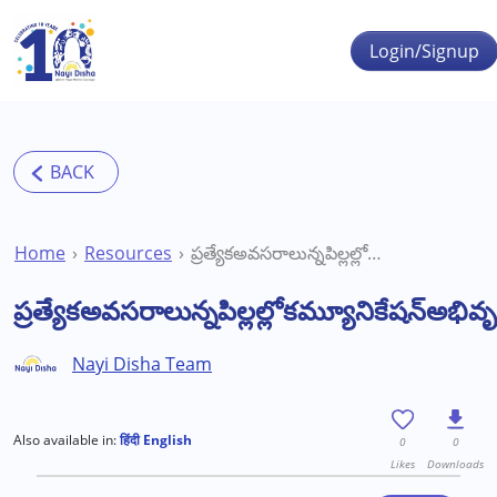
Skip to main content
Login/Signup
Home
Resources
ప్రత్యేకఅవసరాలున్నపిల్లల్లోకమ్యూనికేషన్అభివృద్ధికిముఖ్యమైనసూచనలు
ప్రత్యేకఅవసరాలున్నపిల్లల్లోకమ్యూనికేషన్అభి
Nayi Disha Team
Also available in:
हिंदी
English
0
0
Likes
Downloads