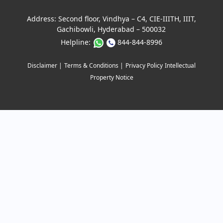
Address:
Second floor, Vindhya – C4, CIE-IIITH, IIIT,
Gachibowli, Hyderabad – 500032
Helpline:
844-844-8996
Disclaimer |
Terms & Conditions |
Privacy Policy
Intellectual
Property Notice