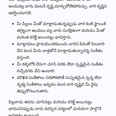
అందువల్ల వారు వెంటనే దృష్టి మార్చుకోలేకపోవచ్చు. వారి దృష్టిని
ఆకర్షించడానికి:
మీ పిల్లలు మీతో మాట్లాడుతున్నప్పుడు వారి కంటి స్థాయికి
తగ్గట్టుగా ఉండటం వల్ల వారు సురక్షితంగా మరియు మీతో
మరింత కనెక్ట్ అయినట్లు భావిస్తారు.
మాట్లాడటం ప్రారంభించకముందు వారిని పేరుతో పిలవాలి
దీని వలన మీరు వాళ్లతోనే మాట్లాడుతున్నారన్న సంకేతం
వస్తుంది.
మీ కళ్ళలోకి నేరుగా చూసే వరకు లేదా స్పష్టమైన సంకేతం
వచ్చేవరకు వేచి ఉండాలి.
మౌఖిక సంకేతాలు సరిపోకపోతే సున్నితమైన స్పర్శ లేదా
దృశ్య సంకేతాలు ఇవ్వడం వలన వారి దృష్టిని మీ వైపు
తిప్పుకోగలుగుతారు.
పిల్లవాడు తనను చూసినట్లు మరియు కనెక్ట్ అయినట్లు
భావించినప్పుడు వారు పరస్పర చర్యలలో చురుకుగా పాల్గొనే
అవకాశం ఉంటుంది.