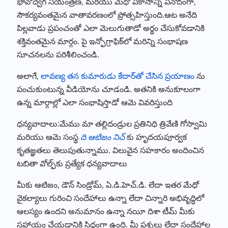
భావోద్వేగ నియంత్రణ, మరియు మేధో వికాసాన్ని వినోదంగా,
సౌకర్యవంతమైన వాతావరణంలో ప్రోత్సహిస్తుంది.ఆట అనేది
పిల్లవాడు ప్రపంచంతో ఎలా మెలుగుతాడో అర్థం చేసుకోవడానికి
శక్తివంతమైన మార్గం. పై ఇన్ఫోగ్రాఫిక్‌లో మరిన్ని సంభాషణ
సూచనలను పరిశీలించండి.
అలాగే,
లావణ్య తన కుమారుడు కేదార్‌తో చేసిన ప్రయాణం
ను
పంచుకుంటున్న వీడియోను చూడండి. అతనికి అనుకూలంగా
ఉన్న మార్గాల్లో ఎలా సంభాషిస్తాడో ఆమె వివరిస్తుంది
ధన్యవాదాలు:మేము మా తల్లిదండ్రుల ప్రతినిధి త్రివేణి గోస్వామి
మరియు ఆమె సంస్థ
ది ఆటిజం నిచ్
కు హృదయపూర్వక
కృతజ్ఞతలు తెలుపుతున్నాము. విలువైన సహకారం అందించిన
టబితా వోల్ఫ్‌కు ప్రత్యేక ధన్యవాదాలు
మీకు ఆటిజం, డౌన్ సిండ్రోమ్, ఏ.డి.హెచ్.డి. లేదా ఇతర మేధో
వైకల్యాలు గురించి సందేహాలు ఉన్నా లేదా చిన్నారి అభివృద్ధిలో
ఆలస్యం ఉందని అనుమానం ఉన్నా నయీ దిశా టీమ్ మీకు
సహాయం చేయడానికి సిద్ధంగా ఉంది. మీ ప్రశ్నలు లేదా సందేహాల