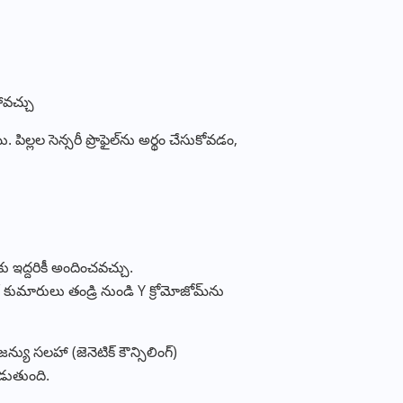
ోవచ్చు
్లల సెన్సరీ ప్రొఫైల్‌ను అర్థం చేసుకోవడం,
ు ఇద్దరికీ అందించవచ్చు.
 కుమారులు తండ్రి నుండి Y క్రోమోజోమ్‌ను
న్యు సలహా (జెనెటిక్ కౌన్సిలింగ్)
డుతుంది.