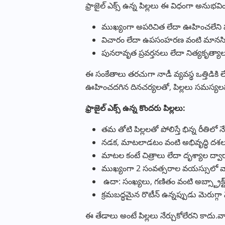
ఫ్రాజైల్ ఎక్స్ ఉన్న పిల్లలు ఈ విధంగా అనుభవ
ముఖ్యంగా అపరిచిత లేదా ఊహించలేని ప
విచారం లేదా ఉపసంహరణ వంటి మానసిక స
పునరావృత ప్రవర్తనలు లేదా నిత్యకృత్యా
ఈ సంకేతాలు తరచుగా నాడీ వ్యవస్థ ఒత్తిడికి ల
ఊహించదగిన దినచర్యలతో, పిల్లలు సమస్యలను
ఫ్రాజైల్ ఎక్స్ ఉన్న కొందరు పిల్లలు:
తమ తోటి పిల్లలతో పోలిస్తే భిన్న రీతిలో న
నడక, మాటలాడటం వంటి అభివృద్ధి దశల
మాటల కంటే చిత్రాలు లేదా దృశ్యాల ద్వార
ముఖ్యంగా 2 సంవత్సరాల వయస్సులో వారు
ఉదా: సంఖ్యలు, గణితం వంటి అబ్స్ట్రాక్ట్
క్రమబద్ధమైన రొటీన్ ఉన్నప్పుడు మెరుగ్గా 
ఈ తేడాలు అంటే పిల్లలు నేర్చుకోలేరని కా