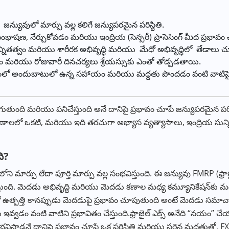
R1 జన్యువులో మార్పు వల్ల కలిగే జన్యుపరమైన పరిస్థితి.
 సంభాషణ, నేర్చుకోవడం మరియు ఇంద్రియ (సెన్సరీ) ప్రాసెసింగ్ మీద ప్రభావ
ున్నితత్వం మరియు శారీరక అభివృద్ధి మరియు మేధో అభివృద్ధిలో తేడాలు 
రియు రోజువారీ దినచర్యలు శ్రేయస్సుకు ఎంతో తోడ్పడతాయి.
మాజంలో అందుబాటులో ఉన్న సహాయం మరియు మద్దతు పొందడం వంటి వాటిపై 
ెరుగుతుంది మరియు పనిచేస్తుంది అనే దానిపై ప్రభావం చూపే జన్యుపరమైన పర
ణాలలో ఒకటి, మరియు ఇది తరచుగా అభ్యాస వ్యత్యాసాలు, ఇంద్రియ స
ది?
ని మార్పు లేదా పూర్తి మార్పు వల్ల సంభవిస్తుంది. ఈ జన్యువు FMRP (ఫ్రాజై
తుంది. మెదడు అభివృద్ధి మరియు మెదడు కణాల మధ్య కమ్యూనికేషన్‌కు మద్
ో ఉత్పత్తి కానప్పుడు మెదడుపై ప్రభావం చూపుతుంది అంటే మెదడు సమాచార
్వడం వంటి వాటిని ప్రభావితం చేస్తుంది.ఫ్రాజైల్ ఎక్స్ అనేది “నయం” చేయవ
భవిస్తాడనే దానిపై ప్రభావం చూపే ఒక పరిస్థితి మరియు సరైన మద్దతుతో, FXS 