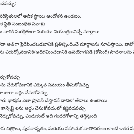
ించవచ్చు:
రిస్థితులలో అధిక స్థాయి ఆందోళన ఉండటం.
్థితి సంబంధిత సవాళ్లు
లు వారికి సురక్షితంగా మరియు నియంత్రణనిచ్చే మార్గాలు
ేదా అతిగా ప్రేరేపించబడటానికి ప్రతిస్పందించే మార్గాలను సూచిస్తాయి. భా
 ఎదుర్కోవడానికి/అధిగమించడానికి ఉపయోగపడే (కోపింగ్) సాధనాలను ని
ేర్చుకోవచ్చు
ను చేరుకోవడానికి ఎక్కువ సమయం తీసుకోవచ్చు
ా బాగా అర్థం చేసుకోవచ్చు
 భాషను ఎలా ప్రాసెస్ చేస్తారనే దానిలో తేడాలు ఉంటాయి.
 కాన్సెప్ట్ లను అర్థం చేసుకోవడంలో కష్టపడవచ్చు
నేర్చుకోవచ్చు, ఎందుకంటే అది గందరగోళాన్ని తగ్గిస్తుంది
దు.వారు చిత్రాలు, పునరావృతం, మరియు సహాయక వాతావరణం లాంటి ఇతర పద