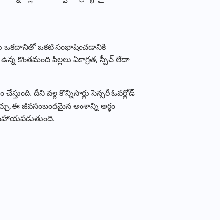
 ఒకదానితో ఒకటి సంభాషించడానికి
న్న కొంతమంది పిల్లలు ఏకాగ్రత, స్పీచ్ లేదా
్తుంది. దీని వల్ల కొన్నిసార్లు సెన్సరీ ఓవర్లోడ్
చ్చు.ఈ జీవసంబంధమైన అంశాన్ని అర్థం
లో సహాయపడుతుంది.