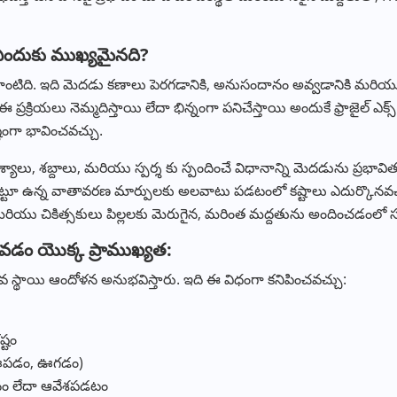
ందుకు ముఖ్యమైనది?
టిది. ఇది మెదడు కణాలు పెరగడానికి, అనుసందానం అవ్వడానికి మరియు
ియలు నెమ్మదిస్తాయి లేదా భిన్నంగా పనిచేస్తాయి అందుకే ఫ్రాజైల్ ఎక్స్ ఉ
టంగా భావించవచ్చు.
ృశ్యాలు, శబ్దాలు, మరియు స్పర్శ కు స్పందించే విధానాన్ని మెదడును ప్రభావితం చేస
 చుట్టూ ఉన్న వాతావరణ మార్పులకు అలవాటు పడటంలో కష్టాలు ఎదుర్కొనవ
ు మరియు చికిత్సకులు పిల్లలకు మెరుగైన, మరింత మద్దతును అందించడం
కోవడం యొక్క ప్రాముఖ్యత:
ఎక్కువ స్థాయి ఆందోళన అనుభవిస్తారు. ఇది ఈ విధంగా కనిపించవచ్చు:
్టం
ు ఊపడం, ఊగడం)
హనం లేదా ఆవేశపడటం