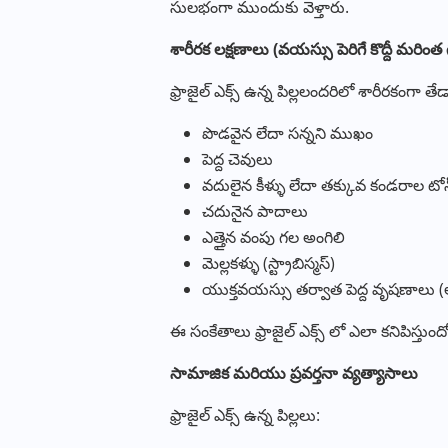
సులభంగా ముందుకు వెళ్తారు.
శారీరక
లక్షణాలు
(
వయస్సు
పెరిగే
కొద్దీ
మరింత
ఫ్రాజైల్ ఎక్స్ ఉన్న పిల్లలందరిలో శారీరకంగా
పొడవైన లేదా సన్నని ముఖం
పెద్ద చెవులు
వదులైన కీళ్ళు లేదా తక్కువ కండరాల టో
చదునైన పాదాలు
ఎత్తైన వంపు గల అంగిలి
మెల్లకళ్ళు (స్ట్రాబిస్మస్)
యుక్తవయస్సు తర్వాత పెద్ద వృషణాలు 
ఈ సంకేతాలు ఫ్రాజైల్ ఎక్స్ లో ఎలా కనిపిస్తుం
సామాజిక
మరియు
ప్రవర్తనా
వ్యత్యాసాలు
ఫ్రాజైల్ ఎక్స్
ఉన్న పిల్లలు: