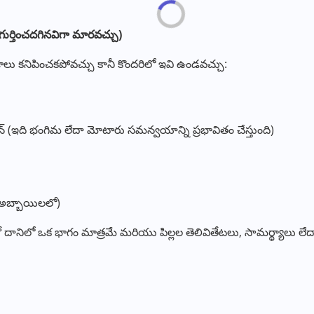
గుర్తించదగినవిగా
మారవచ్చు
)
 తేడాలు కనిపించకపోవచ్చు కానీ కొందరిలో ఇవి ఉండవచ్చు:
న్ (ఇది భంగిమ లేదా మోటారు సమన్వయాన్ని ప్రభావితం చేస్తుంది)
(అబ్బాయిలలో)
దో దానిలో ఒక భాగం మాత్రమే మరియు పిల్లల తెలివితేటలు, సామర్థ్యాలు లేదా వ