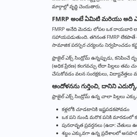
మార్గాల్లో వృద్ధి చెందుతారు.
FMRP అంటే ఏమిటి మరియు అది ఎ
FMRP అనేది మెదడు లోపల ఒక రాయబారి లాం
సహాయపడుతుంది. తగినంత FMRP లేకపొతే ఈ ప్రక్ర
సామాజిక పరస్పర చర్యలను నిర్వహించడం కష్
ఫ్రాజైల్ ఎక్స్ సిండ్రోమ్ ఉన్నప్పుడు, కనిపించే ద
(అధిక ప్రేరణ) కలగవచ్చు లేదా పిల్లలు తమ
చేసుకోవడం వలన సంరక్షకులు, విద్యావేత్తల
ఆందోళనను గుర్తించి, దానిని ఎదుర్
ఫ్రాజైల్ ఎక్స్ సిండ్రోమ్ ఉన్న చాలా పిల్లలు 
కళ్లలోకి చూడటానికి ఇష్టపడకపోవడం
ఒక పని నుండి మరొక పనికి మారడంలో కష
పునరావృత ప్రవర్తనలు (ఉదా: చేతుల
శబ్దం ఎక్కువగా ఉన్న ప్రదేశాలలో అస