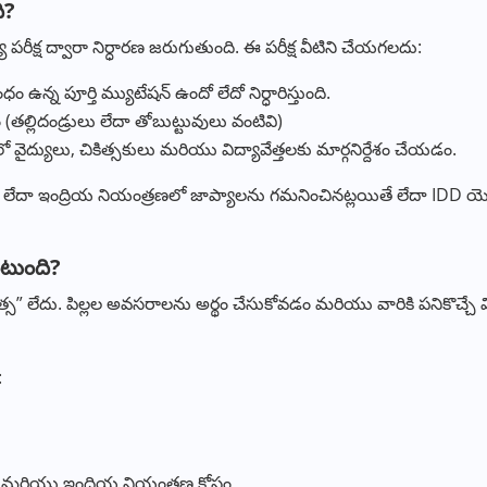
ి?
 పరీక్ష ద్వారా నిర్ధారణ జరుగుతుంది. ఈ పరీక్ష వీటిని చేయగలదు:
బంధం ఉన్న పూర్తి మ్యుటేషన్ ఉందో లేదో నిర్ధారిస్తుంది.
(తల్లిదండ్రులు లేదా తోబుట్టువులు వంటివి)
 వైద్యులు, చికిత్సకులు మరియు విద్యావేత్తలకు మార్గనిర్దేశం చేయడం.
రత లేదా ఇంద్రియ నియంత్రణలో జాప్యాలను గమనించినట్లయితే లేదా IDD యొ
టుంది?
ి “చికిత్స” లేదు. పిల్లల అవసరాలను అర్థం చేసుకోవడం మరియు వారికి పనికొచ్చ
:
లు మరియు ఇంద్రియ నియంత్రణ కోసం