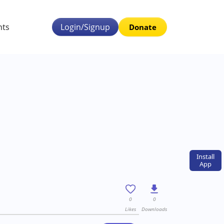
nts
Login/Signup
Donate
Install
App
0
0
Likes
Downloads