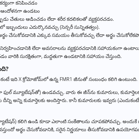
ౌకర్యంగా కనిపించడం
ేదా ఆందోళనగా ఉండటం
ుడు చేతులు ఆడించడం లేదా శరీర కదలికలతో వ్యక్తపరచడం.
లో ఇబ్బందులు ఎదుర్కొనవచ్చు (సెన్సరీ సున్నితత్వం).
ర్థం చేసుకోవడానికి ఎక్కువ సమయం తీసుకోవచ్చు లేదా అర్థం చేసుకోలేకప
ు నిర్వహించడానికి లేదా అవసరాలను వ్యక్తపరచడానికి సహాయకంగా ఉంటాయి. పిల
వారికి సురక్షితంగా, మద్దతుగా ఉండటానికి సహాయం చేస్తుంది.
ంది?
ఎందుకంటే ఇది X క్రోమోజోమ్‌లో ఉన్న FMR1 జీనుతో సంబంధం కలిగి ఉంటుంది.
లేదా ఫుల్ మ్యూటేషన్‌తో) ఉండవచ్చు. వారు ఈ జీన్‌ను కుమారులు, కుమార్తెలక
 దీన్ని అన్ని కుమార్తెలకు అందిస్తారు. కానీ కుమారులకు ఇవ్వరు (ఎందుకంటే
ను (ప్రిమ్యూటేషన్) కలిగి ఉండి కూడా ఎలాంటి సంకేతాలను చూపకపోవచ్చు. అందుకే జ
 వస్తుందో అర్థం చేసుకోవడానికి, సరైన నిర్ణయాలు తీసుకోవడానికి ఉపయోగప