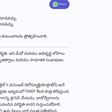
Share
ం చూపవచ్చు.
చూపవచ్చు
కుటుంబాలను ప్రోత్సహించాలి.
ిస్థితి. ఇది మేధో మరియు అభివృద్ధి లోపాలు
ున్నితత్వాలు మరియు సామాజిక సంభాషణల
ల్ X మెసెంజర్ రిబోన్యూక్లియోప్రొటీన్) అనే
దతు ఇవ్వడంలో FMRP కీలక పాత్ర పోషిస్తుంది.
ాన్ని ప్రాసెస్ చేయడం, భావోద్వేగాలను
లసిన పరిస్థితి కాదని గుర్తుంచుకోవాలి.
ఉన్న పిల్లలు వారి స్వంత ప్రత్యేకమైన