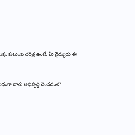
క్క కుటుంబ చరిత్ర ఉంటే, మీ వైద్యుడు ఈ
ే విధంగా వారు అభివృద్ధి చెందడంలో