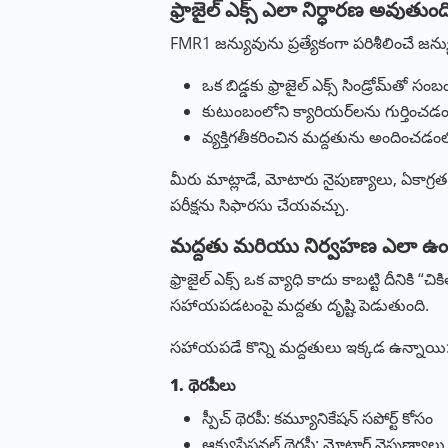
ఫ్రాజైల్ ఎక్స్ ఎలా నిర్ధారణ అవుతుంద
FMR1 జన్యువును ప్రత్యేకంగా పరిశీలించే జన్యు
ఒక బిడ్డకు ఫ్రాజైల్ ఎక్స్ సిండ్రోమ్‌తో సం
కుటుంబంలోని క్యారియర్‌లను గుర్తించడం 
వ్యక్తిగతీకరించిన మద్దతును అందించడంలో
మీరు మాట్లాడే, మోటారు నైపుణ్యాలు, ఏకాగ్
పరీక్షను సిఫారసు చేయవచ్చు.
మద్దతు మరియు నిర్వహణ ఎలా ఉం
ఫ్రాజైల్ ఎక్స్ ఒక వ్యాధి కాదు కాబట్టి దీనిక
సహాయపడటంపై మద్దతు దృష్టి పెడుతుంది.
సహాయపడే కొన్ని మద్దతులు ఇక్కడ ఉన్నాయి
1.
థెరపీలు
స్పీచ్ థెరపీ: కమ్యూనికేషన్ సపోర్ట్ కోసం
ఆక్యుపేషనల్ థెరపీ: మోటార్ నైపుణ్యా