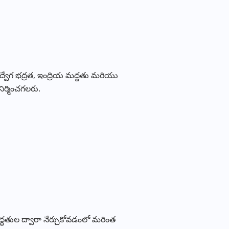
వోద్వేగ భద్రత, ఇంద్రియ మద్దతు మరియు
ర్మించగలరు.
్ధతుల ద్వారా నేర్చుకోవడంలో మరింత