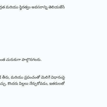
ద్రత మరియు స్థిరత్వం అవసరాన్ని తెలియజేసే
ంత చురుకుగా పాల్గొనగలరు.
ట్లాడే తీరు, మరియు ప్రపంచంతో మెలిగే విధానంపై
చవచ్చు. కొందరు పిల్లలు నేర్చుకోవడం, ఇతరులతో