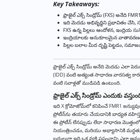
Key Takeaways:
ఫ్రాజైల్ ఎక్స్ సిండ్రోమ్ (FXS) అనేది FM
ఇది మెదడు అభివృద్ధిని ప్రభావితం చేసి,
FXS ఉన్న పిల్లలు ఆందోళన, ఇంద్రియ స
ఇంద్రియాలకు అనుకూలమైన వాతావరణం మ
పిల్లల బలాల మీద దృష్టి పెట్టడం, స
ఫ్రాజైల్ ఎక్స్ సిండ్రోమ్ అనేది మెదడు ఎలా ప
(IDD) వంటి అత్యంత సాధారణ వారసత్వ కార
వంటి సవాళ్లతో ముడిపడి ఉంటుంది.
ఫ్రాజైల్ ఎక్స్ సిండ్రోమ్ ఎందుకు వస్తుం
ఇది X క్రోమోజోమ్‌లో కనిపించే FMR1 జన్యువులో
ప్రోటీన్‌ను తయారు చేయడానికి బాధ్యత వహిస్
ఈ ప్రోటీన్ లేనప్పుడు లేదా సాధారణ మొత్తంల
నియంత్రించడం, మరియు అభ్యాసానికి మద్దతు ఇవ
బదులుగా ఇది ఒక వ్యక్తి ప్రపంచాన్ని ఎలా అను