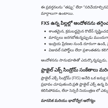
ఈ ప్రవర్తనలను “తప్పు” లేదా “సరిచేయాల్సిన
మార్గాలుగా ఉంటాయి.
FXS ఉన్న పిల్లల్లో ఆందోళనను తగ్
శాంతమైన, క్రమబద్ధమైన రొటీన్ సృష్టించ
మార్పులు జరగబోతున్నప్పుడు ముందుగానే
ఇంద్రియ ప్రేరణల నుండి దూరంగా ఉండి, ప
విజువల్ సపోర్ట్‌లు లేదా ప్రశాంతతను 
ఆందోళనను సానుభూతితో ఎదుర్కొన్నప్పుడు, 
ఫ్రాజైల్ ఎక్స్ సిండ్రోమ్ సంకేతాలు మ
ఫ్రాజైల్ ఎక్స్ సిండ్రోమ్ (FXS) అనేది ఒక జన్య
ప్రభావం చూపుతుంది.ప్రతి ఫ్రాజైల్ ఎక్స్ ఉన్న
కలిసిపోవడం, లేదా సెన్సరీ నియంత్రణ లో 
మానసిక
మరియు
భావోద్వేగ
ఆరోగ్యం