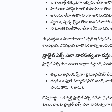
ఐ కాంటాక్ట్ తక్కువగా ఇవ్వడం లేదా అస
సామాజిక పరిస్థితులలో బిడియంగా ల
ఆనందం లేదా ఉత్సాహంగా అనిపించినప్ప
శబ్దాలు, స్పర్శ, లైట్లు లేదా జనసమూహాల
సామాజిక సంకేతాలు లేదా శరీర భాషను అ
ఈ ప్రవర్తనలు సాధారణంగా సెన్సరీ ఇన్‌పుట్‌న
శాంతమైన, గౌరవమైన వాతావరణాన్ని అందించడం 
ఫ్రాజైల్ ఎక్స్ ఎలా వారసత్వంగా వస్తు
ఫ్రాజైల్ ఎక్స్ కుటుంబాల ద్వారా వస్తుంది, 
తల్లులు క్యారియర్స్‌గా (ప్రిమ్యూటేషన్ 
తండ్రులు ఫుల్ మ్యూటేషన్‌తో ఉంటే, వారు
పొందుతారు, X కాదు).
కొన్నిసార్లు, ఒక వ్యక్తి ఫ్రాజైల్ ఎక్స్ జీన్‌
కుటుంబాలకు ఫ్రాజైల్ ఎక్స్ ఎలా వారసత్వంగా