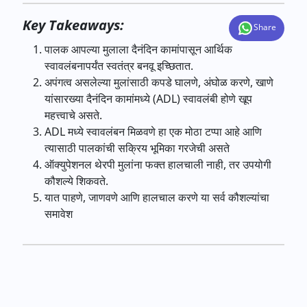
Key Takeaways:
Share
पालक
आपल्या
मुलाला
दैनंदिन
कामांपासून
आर्थिक
स्वावलंबनापर्यंत
स्वतंत्र
बनवू
इच्छितात
.
अपंगत्व
असलेल्या
मुलांसाठी
कपडे
घालणे
,
अंघोळ
करणे
,
खाणे
यांसारख्या
दैनंदिन
कामांमध्ये
(ADL)
स्वावलंबी
होणे
खूप
महत्त्वाचे
असते
.
ADL
मध्ये
स्वावलंबन
मिळवणे
हा
एक
मोठा
टप्पा
आहे
आणि
त्यासाठी
पालकांची
सक्रिय
भूमिका
गरजेची
असते
ऑक्युपेशनल
थेरपी
मुलांना
फक्त
हालचाली
नाही
,
तर
उपयोगी
कौशल्ये
शिकवते
.
यात
पाहणे
,
जाणवणे
आणि
हालचाल
करणे
या
सर्व
कौशल्यांचा
समावेश