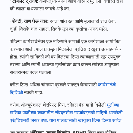
·
टॉयलेट ट्रेनिंग:
वेळापत्रक बनवा आणि वारंवार मुलाला विचारत राहा
की त्याला बाथरूमला जायचे आहे का.
·
शेवटी, ताण घेऊ नका:
स्वतः शांत रहा आणि मुलालाही शांत ठेवा.
तुम्ही जितके शांत राहाल, तितके मूल त्या कृतीचा आनंद घेईल.
पहिल्या कार्यशाळेनंतर एक महिन्याने आणखी एक कार्यशाळा आयोजित
करण्यात आली. पालकांकडून मिळालेला प्रतिसाद खूपच उत्साहवर्धक
होता. त्यांनी सांगितले की वर दिलेल्या टिप्स त्यांच्यासाठी खूप उपयुक्त
ठरल्या आणि त्यांनी आपल्या मुलांसोबत काम करून त्यांच्या आयुष्यात
सकारात्मक बदल घडवला.
वरील टिप्स अधिक चांगल्या प्रकारे समजून घेण्यासाठी
कार्यशाळेचे
व्हिडिओ
नक्की पाहा.
तसेच, ऑक्युपेशनल थेरपिस्ट मिस. स्नेहल वैद्य यांनी दिलेली
मुलींच्या
मासिक पाळीच्या काळातील संवेदनशील गरजांबद्दलची माहिती असलेली
प्रेझेंटेशनही जरूर बघा. यात पालकांसाठी उपयुक्त टिप्स दिल्या आहेत.
जर तुम्हाला
ऑटिझम, डाउन सिंड्रोम, ADHD
किंवा इतर बौद्धिक