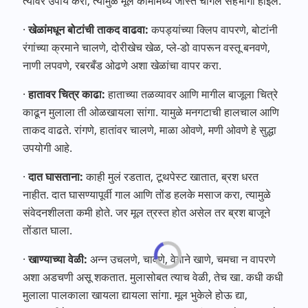
त्यावर उपाय करा, त्यामुळे मूल कामांमध्ये जास्त चांगले सहभागी होईल.
·
खेळांमधून बोटांची ताकद वाढवा:
कपड्यांच्या क्लिप वापरणे, बोटांनी
रंगांच्या क्रमाने चालणे, दोरीखेच खेळ, प्ले-डो वापरून वस्तू बनवणे,
नाणी लपवणे, रबरबँड ओढणे अशा खेळांचा वापर करा.
·
हातावर चित्र काढा:
हाताच्या तळव्यावर आणि मागील बाजूला चित्रे
काढून मुलाला ती ओळखायला सांगा. यामुळे मनगटाची हालचाल आणि
ताकद वाढते. रांगणे, हातांवर चालणे, माळा ओवणे, मणी ओवणे हे सुद्धा
उपयोगी आहे.
·
दात घासताना:
काही मुलं रडतात, टूथपेस्ट खातात, ब्रश धरत
नाहीत. दात घासण्यापूर्वी गाल आणि तोंड हलके मसाज करा, त्यामुळे
संवेदनशीलता कमी होते. जर मूल त्रस्त होत असेल तर ब्रश बाजूने
तोंडात घाला.
·
खाण्याच्या वेळी:
अन्न उचलणे, चावणे, वेगाने खाणे, चमचा न वापरणे
अशा अडचणी असू शकतात. मुलासोबत त्याच वेळी, तेच खा. कधी कधी
मुलाला पालकाला खायला द्यायला सांगा. मूल भुकेले होऊ द्या,