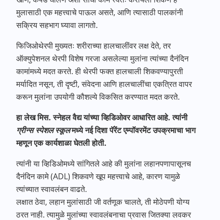
मुलासाठी एक महत्त्वाचे पाऊल असते, आणि त्यासाठी पालकांनी
सक्रिय सहभाग घ्यावा लागतो.
फिजिओथेरपी मुख्यतः शरीराच्या हालचालींवर लक्ष देते, तर
ऑक्युपेशनल थेरपी विशेष गरजा असलेल्या मुलांना त्यांच्या दैनंदिन
कामांमध्ये मदत करते. ही थेरपी फक्त हालचाली शिकवण्यापुरती
मर्यादित नसून, ती दृष्टी, संवेदना आणि हालचालींचा एकत्रित वापर
करून मुलांना उपयोगी कौशल्ये विकसित करण्यात मदत करते.
हा
लेख
मिस
.
स्नेहल
वैद्य
यांच्या
व्हिडिओवर
आधारित
आहे
.
त्यांनी
ग्रीन्स
स्पेशल
स्कूल
मध्ये
नई
दिशा
पॅरेंट
एम्पॉवरमेंट
उपक्रमाचा
भाग
म्हणून
एक
कार्यशाळा
घेतली
होती
.
त्यांनी या व्हिडिओमध्ये सांगितले आहे की मुलांना लहानपणापासूनच
दैनंदिन कामे (ADL) शिकवणे खूप महत्त्वाचे आहे, कारण यामुळे
त्यांच्यात स्वावलंबन वाढते.
लक्षात ठेवा, लहान मुलांसाठी जी वर्तणूक चालते, ती मोठेपणी योग्य
ठरत नाही. त्यामुळे मुलांच्या स्वावलंबनाचा प्रवास जितक्या लवकर