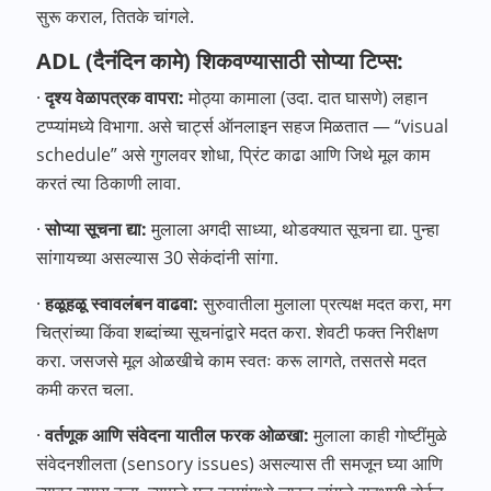
सुरू कराल, तितके चांगले.
ADL (दैनंदिन कामे) शिकवण्यासाठी सोप्या टिप्स:
·
दृश्य वेळापत्रक वापरा:
मोठ्या कामाला (उदा. दात घासणे) लहान
टप्प्यांमध्ये विभागा. असे चार्ट्स ऑनलाइन सहज मिळतात — “visual
schedule” असे गुगलवर शोधा, प्रिंट काढा आणि जिथे मूल काम
करतं त्या ठिकाणी लावा.
·
सोप्या सूचना द्या:
मुलाला अगदी साध्या, थोडक्यात सूचना द्या. पुन्हा
सांगायच्या असल्यास 30 सेकंदांनी सांगा.
·
हळूहळू स्वावलंबन वाढवा:
सुरुवातीला मुलाला प्रत्यक्ष मदत करा, मग
चित्रांच्या किंवा शब्दांच्या सूचनांद्वारे मदत करा. शेवटी फक्त निरीक्षण
करा. जसजसे मूल ओळखीचे काम स्वतः करू लागते, तसतसे मदत
कमी करत चला.
·
वर्तणूक आणि संवेदना यातील फरक ओळखा:
मुलाला काही गोष्टींमुळे
संवेदनशीलता (sensory issues) असल्यास ती समजून घ्या आणि