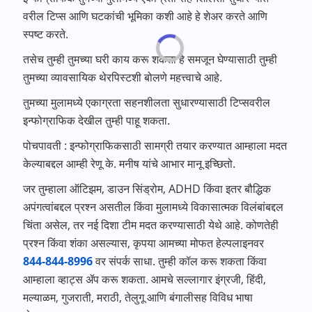
वरील टिप्स आणि घटकांची भूमिका कशी आहे हे शेअर करते आणि
स्पष्ट करते.
तसेच तुम्ही तुमच्या घरी काय करू शकता हे समजून घेण्यासाठी तुम्ही
तुमच्या व्यावसायिक थेरपिस्टशी बोलणे महत्त्वाचे आहे.
तुमच्या मुलामध्ये एकाग्रता सहनशीलता सुधारण्यासाठी टिप्सवरील
इन्फोग्राफिक देखील तुम्ही पाहू शकता.
पोचपावती : इन्फोग्राफिकसाठी सामग्री तयार करण्यात आम्हाला मदत
केल्याबद्दल आम्ही रेणू के. मनीष यांचे आभार मानू इच्छितो.
जर तुम्हाला ऑटिझम, डाउन सिंड्रोम, ADHD किंवा इतर बौद्धिक
अपंगत्वांबद्दल प्रश्न असतील किंवा मुलामध्ये विकासात्मक विलंबांबद्दल
चिंता असेल, तर नई दिशा टीम मदत करण्यासाठी येथे आहे. कोणतेही
प्रश्न किंवा शंका असल्यास, कृपया आमच्या मोफत हेल्पलाइनवर
844-844-8996
वर संपर्क साधा. तुम्ही कॉल करू शकता किंवा
आम्हाला व्हाट्स ॲप करू शकता. आमचे सल्लागार इंग्रजी, हिंदी,
मल्याळम, गुजराती, मराठी, तेलुगू आणि बंगालीसह विविध भाषा