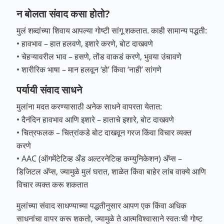
न बोलता संवाद कसा होतो?
मुलं शब्दांच्या शिवाय आपल्या गोष्टी सांगू शकतात. काही सामान्य पद्धती:
• हावभाव – हात हलवणे, इशारे करणे, बोट दाखवणे
• चेहऱ्यावरील भाव – हसणे, तोंड वाकडं करणे, भुवया उंचावणे
• शारीरिक भाषा – मान हलवून ‘हो’ किंवा ‘नाही’ सांगणे
पर्यायी संवाद साधने
मुलांना मदत करण्यासाठी अनेक साधने वापरता येतात:
• दैनंदिन हावभाव आणि इशारे – हाताचे इशारे, बोट दाखवणे
• चित्रफलक – चित्रांकडे बोट दाखवून गरज किंवा विचार व्यक्त
करणे
• AAC (ऑगमेंटेटिव्ह अँड अल्टरनेटिव्ह कम्युनिकेशन) अ‍ॅप्स –
डिजिटल अ‍ॅप्स, ज्यामुळे मुलं घरात, शाळेत किंवा बाहेर लांब वाक्ये आणि
विचार व्यक्त करू शकतात
मुलांच्या संवाद साधण्याच्या पद्धतीनुसार आपण एक किंवा अधिक
साधनांचा वापर करू शकतो, ज्यामुळे ते आत्मविश्वासाने स्वतःची गोष्ट