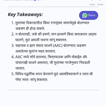
Likes
Views
Key Takeaways:
Share
मुलांच्या विकासातील किंवा स्नायूंच्या समस्येमुळे बोलण्यात
अडचण ही होऊ शकते
.
न बोलताही
,
जसे की हसणे
,
मान हलवणे किंवा कपाळावर आठ्या
घालणे
,
मुलं आपली भावना सांगू शकतात
.
सहायक व इतर संवाद साधने
(AAC)
बोलण्यात अडचण
असलेल्या मुलांना मदत करतात
.
AAC
मध्ये सोपे हावभाव
,
चित्रफलक आणि मोबाईल अ‍ॅप
यांसारखी साधने असतात
,
जी मुलांच्या गरजेनुसार निवडली
जातात
.
विविध पद्धतींचा वापर केल्याने मुलं आत्मविश्वासाने व स्वतःची
गोष्ट स्वतः सांगू शकतात
.