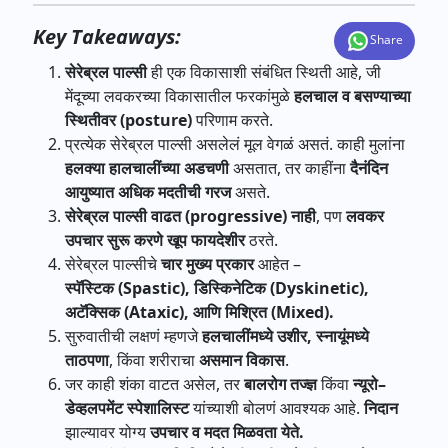
Key Takeaways:
Share
सेरेब्रल
पाल्सी
ही
एक
विकासाशी
संबंधित
स्थिती
आहे
,
जी
मेंदूच्या
लवकरच्या
विकासातील
फरकांमुळे
हलचाल
व
बसण्याच्या
स्थितीवर
(posture)
परिणाम
करते
.
प्रत्येक
सेरेब्रल
पाल्सी
असलेलं
मूल
वेगळं
असतं
.
काही
मुलांना
हलक्या
हालचालींच्या
अडचणी
असतात
,
तर
काहींना
दैनंदिन
आयुष्यात
अधिक
मदतीची
गरज
असते
.
सेरेब्रल
पाल्सी
वाढत
(progressive)
नाही
,
पण
लवकर
उपचार
सुरू
करणे
खूप
फायदेशीर
ठरते
.
सेरेब्रल
पाल्सीचे
चार
मुख्य
प्रकार
आहेत
–
स्पॅस्टिक
(Spastic),
डिस्किनेटिक
(Dyskinetic),
अटॅक्सिक
(Ataxic),
आणि
मिश्रित
(Mixed).
सुरुवातीची
लक्षणं
म्हणजे
हलचालींमध्ये
उशीर
,
स्नायूंमध्ये
ताठपणा
,
किंवा
शरीराचा
असमान
विकास
.
जर
काही
शंका
वाटत
असेल
,
तर
बालरोग
तज्ज्ञ
किंवा
न्यूरो
–
डेव्हलपमेंट
स्पेशालिस्ट
यांच्याशी
बोलणं
आवश्यक
आहे
.
निदान
झाल्यावर
योग्य
उपचार
व
मदत
मिळवता
येते
.