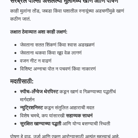
सेरेब्रल पाल्सी असलेल्या मुलांमध्ये खाणं आणि पोषण
काही मुलांना तोंड, जबडा किंवा घशातील स्नायूंच्या अडचणींमुळे खाणं
कठीण जातं.
लक्षात
ठेवाव्यात
अशा
काही
लक्षणं
:
जेवताना सतत शिंकणं किंवा श्वास अडखळणं
जेवताना थकवा किंवा खूप वेळ लागणं
वजन नीट न वाढणं
विशिष्ट अन्नाचा पोत न पचवणं किंवा नाकारणं
मदतीसाठी:
स्पीच
–
लँग्वेज
थेरपिस्ट
कडून खाणं व गिळण्याच्या पद्धतींचं
मार्गदर्शन
न्युट्रिशनिस्ट
कडून संतुलित आहाराची मदत
विशेष चमचे, कप यांसारखी
सहाय्यक
साधनं
सुरक्षित
खाण्याच्या
पद्धती
आणि योग्य बसण्याची स्थिती
पोषण हे वाढ, उर्जा आणि एकूण आरोग्यासाठी अत्यंत महत्त्वाचं आहे.