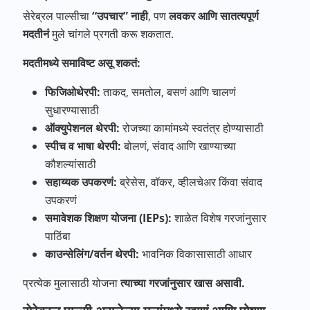
सेरेब्रल पाल्सीचा
“
उपचार
”
नाही
, पण
लवकर
आणि
सातत्यपूर्ण
मदतीनं
मुले चांगले प्रगती करू शकतात.
मदतीमध्ये समाविष्ट असू शकतं:
फिजिओथेरपी
:
ताकद, समतोल, बसणं आणि चालणं
सुधारण्यासाठी
ऑक्युपेशनल
थेरपी
:
रोजच्या कामांमध्ये स्वतंत्र होण्यासाठी
स्पीच
व
भाषा
थेरपी
:
बोलणं, संवाद आणि खाण्याच्या
कौशल्यांसाठी
सहाय्यक
उपकरणं
:
ब्रेसेस, वॉकर, व्हीलचेअर किंवा संवाद
उपकरणं
समावेशक
शिक्षण
योजना
(IEPs):
शाळेत विशेष गरजांनुसार
पाठिंबा
काउन्सेलिंग
/
वर्तन
थेरपी
:
भावनिक विकासासाठी आधार
प्रत्येक मुलासाठी योजना
त्याच्या
गरजांनुसार
खास
असावी
.