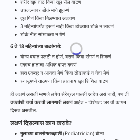
शरीर खूप ताठ किंवा खूप सैल वाटणं
उचलल्यावर डोकं मागे झुकणं
दूध पिणं किंवा गिळण्यात अडचण
3 महिन्यांपर्यंत हसणं नाही किंवा डोळ्यात डोळे न लावणं
डोकं नीट सांभाळता न येणं
6 ते 18 महिन्यांच्या बाळांमध्ये:
योग्य वयात पलटी न होणं, बसणं किंवा रांगणं न शिकणं
एकाच हाताचा अधिक वापर करणं
हात एकत्र न आणता येणं किंवा तोंडाकडे न नेता येणं
स्नायूंमध्ये ताठपणा किंवा हातपाय खूप शिथिल वाटणं
ही लक्षणं असली म्हणजे लगेच सेरेब्रल पाल्सी आहेच असं नाही, पण ती
तज्ज्ञांशी
चर्चा
करावी
लागणारी
लक्षणं
आहेत – विशेषतः जर ती कायम
दिसत असतील.
लक्षणं दिसल्यास काय करावे?
मुलाच्या
बालरोगतज्ज्ञाशी
(Pediatrician) बोला