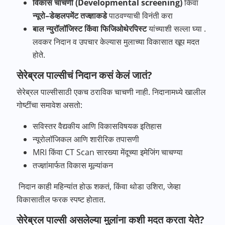
विकास
चाचणी
(Developmental screening)
किंवा
न्यूरो
–
डेव्हलपमेंट
तज्ज्ञाकडे
पाठवण्याची विनंती करा
बाल
न्युरॉलॉजिस्ट
किंवा
फिजिओथेरपिस्ट
यांच्याशी सल्ला घ्या .
लवकर निदान व उपचार केल्यास मुलाच्या विकासात खूप मदत
होते.
सेरेब्रल पाल्सीचं निदान कसं केलं जातं?
सेरेब्रल पाल्सीसाठी एकच ठराविक चाचणी नाही. निदानामध्ये खालील
गोष्टींचा समावेश असतो:
सविस्तर वैद्यकीय आणि विकासविषयक इतिहास
न्यूरोलॉजिकल आणि शारीरिक तपासणी
MRI किंवा CT Scan सारख्या मेंदूच्या इमेजिंग चाचण्या
तज्ज्ञांमार्फत विकास मूल्यांकन
निदान काही महिन्यांत होऊ शकतं, किंवा थोडा उशिरा, जेव्हा
विकासातील फरक स्पष्ट होतात.
सेरेब्रल पाल्सी असलेल्या मुलांना कशी मदत करता येते?