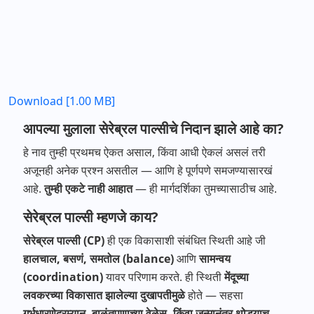
Download [1.00 MB]
आपल्या मुलाला सेरेब्रल पाल्सीचे निदान झाले आहे का?
हे नाव तुम्ही प्रथमच ऐकत असाल, किंवा आधी ऐकलं असलं तरी
अजूनही अनेक प्रश्न असतील — आणि हे पूर्णपणे समजण्यासारखं
आहे.
तुम्ही
एकटे
नाही
आहात
— ही मार्गदर्शिका तुमच्यासाठीच आहे.
सेरेब्रल पाल्सी म्हणजे काय?
सेरेब्रल
पाल्सी
(CP)
ही एक विकासाशी संबंधित स्थिती आहे जी
हालचाल
,
बसणं
,
समतोल
(balance)
आणि
सामन्वय
(coordination)
यावर परिणाम करते. ही स्थिती
मेंदूच्या
लवकरच्या
विकासात
झालेल्या
दुखापतीमुळे
होते — सहसा
गर्भधारणेदरम्यान
,
बाळंतपणाच्या
वेळेस
,
किंवा
जन्मानंतर
थोड्याच