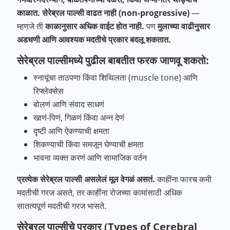
काळात
.
सेरेब्रल
पाल्सी
वाढत
नाही
(non-progressive)
—
म्हणजे ती
काळानुसार
अधिक
वाईट
होत
नाही
.
पण
मुलाच्या
वाढीनुसार
अडचणी
आणि
आवश्यक
मदतीचे
प्रकार
बदलू
शकतात
.
सेरेब्रल पाल्सीमध्ये पुढील बाबतीत फरक जाणवू शकतो:
स्नायूंचा ताठपणा किंवा शिथिलता (muscle tone) आणि
रिफ्लेक्सेस
बोलणं आणि संवाद साधणं
खाणं-पिणं, गिळणं किंवा अन्न देणं
दृष्टी आणि ऐकण्याची क्षमता
शिकण्याची किंवा समजून घेण्याची क्षमता
भावना व्यक्त करणं आणि सामाजिक वर्तन
प्रत्येक
सेरेब्रल
पाल्सी
असलेलं
मूल
वेगळं
असतं
.
काहींना फारच कमी
मदतीची गरज असते, तर काहींना रोजच्या कामांसाठी अधिक
सातत्यपूर्ण मदतीची गरज भासते.
सेरेब्रल पाल्सीचे प्रकार (Types of Cerebral