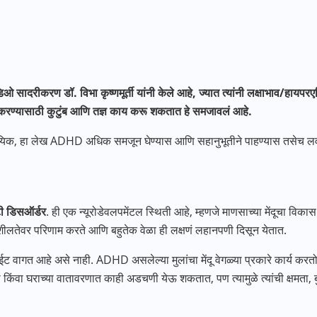
डिओ सादरीकरण डॉ. विभा कृष्णमूर्ती यांनी केले आहे, ज्यात त्यांनी लक्षाभाव/हाय
त करण्यासाठी कुटुंब आणि तज्ञ काय करू शकतात हे समजावलं आहे.
यिक, हा लेख ADHD अधिक समजून घेण्यास आणि सहानुभूतीने पाहण्यास तसेच 
टी डिसऑर्डर
. ही एक न्यूरोडेवलपमेंटल स्थिती आहे, म्हणजे माणसाच्या मेंदूचा वि
याशीलतेवर परिणाम करते आणि बहुतेक वेळा ही लक्षणं लहानपणी दिसून येतात.
 वागत आहे असे नाही. ADHD असलेल्या मुलांचा मेंदू वेगळ्या प्रकारे कार्य करतो.
ळा किंवा घराच्या वातावरणात काही अडचणी येऊ शकतात, पण त्यामुळे त्यांची क्षमता, ब