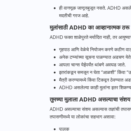
ही वागणूक जाणूनबुजून नसते. ADHD असलेली म
मदतीची गरज आहे.
मुलांसाठी ADHD का आव्हानात्मक ठरू
ADHD फक्त शाळेपुरते मर्यादित नाही, तर आयुष्या
गृहपाठ आणि वेळेचे नियोजन करणे कठीण वाट
अनेक टप्प्यांच्या सूचना पाळण्यात अडचण येते
आपला चान्स येईपर्यंत थांबणे अवघड जाते.
इतरांकडून समजून न घेता “आळशी” किंवा “उप
मैत्री करण्यामध्ये किंवा टिकवून ठेवण्यात अड
ADHD असलेल्या काही मुलांना इतर शिकण्य
तुमच्या मुलाला ADHD असल्याचा संश
ADHD असल्याचा संशय असल्यास तज्ञांची तपासणी क
तपासणीमध्ये या लोकांचा सहभाग असावा:
पालक