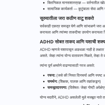
क्लिनिकल मानसशास्त्रज्ञ — वर्तनातील ख
सामाजिक कार्यकर्ता — कुटुंबाला सेवा आणि
सुरुवातीला जरा कठीण वाटू शकते
सर्वकाही एकत्र समजून घेणे आणि सांभाळणे जरा आव
करायला आणि त्यांच्या ताकदीचा उपयोग करायला श
ADHD सोबत ताकद आणि यशाची शक्य
ADHD म्हणजे यशापासून अडथळा नाही हे लक्षात घेण
असते. जेव्हा त्यांना योग्य वातावरण मिळते, तेव्हा त
त्यांना पूर्ण क्षमतेने वाढण्यासाठी गरज असते:
रचना:
(जसे की नियत दिनचर्या आणि स्पष्ट अप
समर्थन:
(शिक्षक, पालक आणि तज्ञांकडून)
समजूतदारपणा:
(विशेषतः जेव्हा गोष्टी अपेक्ष
योग्य मदतीने, ADHD असलेली मुले मजबूत नाते त