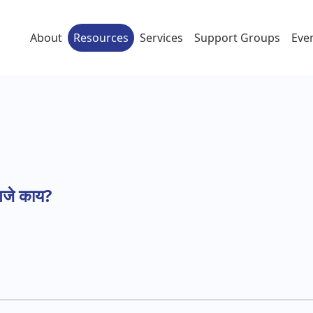
About
Resources
Services
Support Groups
Eve
ाय?
णजे काय?