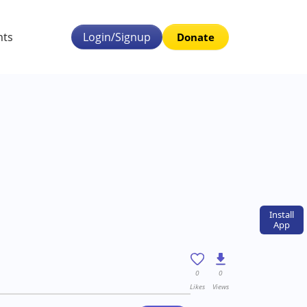
nts
Login/Signup
Donate
Install
App
0
0
Likes
Views