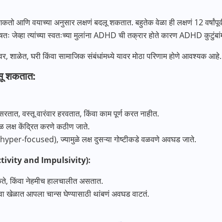
ू शकतो आणि वयाच्या अनुसार लक्षणं बदलू शकतात. बहुतेक वेळा ही लक्षणं 12 वर्षां
ेषतः जेव्हा त्यांच्या स्वतःच्या मुलांना ADHD ची तक्रार होते कारण ADHD कुटुंबा
वर, शाळेत, घरी किंवा सामाजिक संबंधांमध्ये यावर मोठा परिणाम होणे आवश्यक आहे.
िसू शकतात:
तात, वस्तू वारंवार हरवतात, किंवा काम पूर्ण करत नाहीत.
ळ लक्ष केंद्रित करणे कठीण जाते.
ात (hyper-focused), ज्यामुळे लक्ष दुसऱ्या गोष्टीकडे वळवणे अवघड जाते.
ctivity and Impulsivity):
ते, किंवा नेहमीच हालचालीत असतात.
वा खेळात आपला चान्स घेण्यासाठी थांबणं अवघड वाटतं.