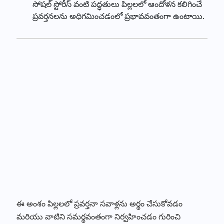
సోషల్ స్టోరీస్ వంటి పద్ధతులు పిల్లలలో ఆందోళన కలిగించే
ప్రవర్తనలను అధిగమించడంలో ప్రభావవంతంగా ఉంటాయి.
ఈ అంశం పిల్లలలో ప్రవర్తనా సవాళ్లను అర్థం చేసుకోవడం
మరియు వాటిని సమర్థవంతంగా నిర్వహించడం గురించి