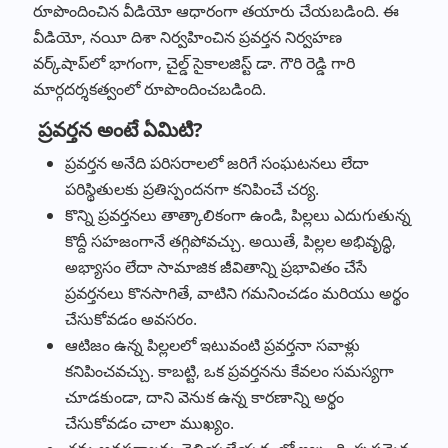
రూపొందించిన వీడియో ఆధారంగా తయారు చేయబడింది. ఈ
వీడియో, నయీ దిశా నిర్వహించిన ప్రవర్తన నిర్వహణ
వర్క్‌షాప్‌లో భాగంగా, చైల్డ్ సైకాలజిస్ట్ డా. గౌరి రెడ్డి గారి
మార్గదర్శకత్వంలో రూపొందించబడింది.
ప్రవర్తన అంటే ఏమిటి?
ప్రవర్తన అనేది పరిసరాలలో జరిగే సంఘటనలు లేదా
పరిస్థితులకు ప్రతిస్పందనగా కనిపించే చర్య.
కొన్ని ప్రవర్తనలు తాత్కాలికంగా ఉండి, పిల్లలు ఎదుగుతున్న
కొద్దీ సహజంగానే తగ్గిపోవచ్చు. అయితే, పిల్లల అభివృద్ధి,
అభ్యాసం లేదా సామాజిక జీవితాన్ని ప్రభావితం చేసే
ప్రవర్తనలు కొనసాగితే, వాటిని గమనించడం మరియు అర్థం
చేసుకోవడం అవసరం.
ఆటిజం ఉన్న పిల్లలలో ఇటువంటి ప్రవర్తనా సవాళ్లు
కనిపించవచ్చు. కాబట్టి, ఒక ప్రవర్తనను కేవలం సమస్యగా
చూడకుండా, దాని వెనుక ఉన్న కారణాన్ని అర్థం
చేసుకోవడం చాలా ముఖ్యం.