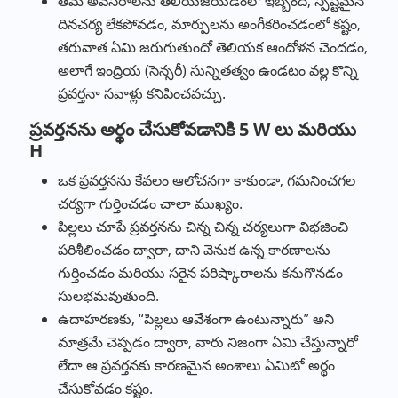
తమ అవసరాలను తెలియజేయడంలో ఇబ్బంది, స్పష్టమైన
దినచర్య లేకపోవడం, మార్పులను అంగీకరించడంలో కష్టం,
తరువాత ఏమి జరుగుతుందో తెలియక ఆందోళన చెందడం,
అలాగే ఇంద్రియ (సెన్సరీ) సున్నితత్వం ఉండటం వల్ల కొన్ని
ప్రవర్తనా సవాళ్లు కనిపించవచ్చు.
ప్రవర్తనను అర్థం చేసుకోవడానికి 5 W లు మరియు
H
ఒక ప్రవర్తనను కేవలం ఆలోచనగా కాకుండా, గమనించగల
చర్యగా గుర్తించడం చాలా ముఖ్యం.
పిల్లలు చూపే ప్రవర్తనను చిన్న చిన్న చర్యలుగా విభజించి
పరిశీలించడం ద్వారా, దాని వెనుక ఉన్న కారణాలను
గుర్తించడం మరియు సరైన పరిష్కారాలను కనుగొనడం
సులభమవుతుంది.
ఉదాహరణకు, “పిల్లలు ఆవేశంగా ఉంటున్నారు” అని
మాత్రమే చెప్పడం ద్వారా, వారు నిజంగా ఏమి చేస్తున్నారో
లేదా ఆ ప్రవర్తనకు కారణమైన అంశాలు ఏమిటో అర్థం
చేసుకోవడం కష్టం.