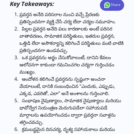
Key Takeaways:
Share
ప్రవర్తన అనేది పరిసరాల నుంచి వచ్చే ప్రేరణకు
ప్రతిస్పందనగా వ్యక్తి చేసే చర్య లేదా చర్యల సమూహం.
పిల్లల ప్రవర్తన అనేది పలు కారణాలకు అంటే పరిసర
వాతావరణం, సామాజిక పరిస్థితులు, ఇతరుల ప్రవర్తన,
ఒత్తిడి లేదా అసౌకర్యాన్ని కలిగించే పరిస్థితులు వంటి వాటికి
ప్రతిస్పందనగా ఉండవచ్చు.
ఒక ప్రవర్తనను అర్థం చేసుకోవాలంటే, దానిని కేవలం
ఆలోచనగా కాకుండా గమనించగల చర్యగా గుర్తించడం
ముఖ్యం.
ఆందోళన కలిగించే ప్రవర్తనను స్పష్టంగా అంచనా
వేయాలంటే, దానికి సంబంధించిన “ఎందుకు, ఎప్పుడు,
ఎక్కడ, ఎవరితో, ఎలా” అనే అంశాలను గుర్తించాలి.
సంభాషణ నైపుణ్యాలు, సామాజిక నైపుణ్యాలు మరియు
భావోద్వేగ నియంత్రణ మెరుగుపడేలా సహాయపడే
మార్గాలను ఉపయోగించడం ద్వారా ప్రవర్తనా సవాళ్లను
తగ్గించవచ్చు.
క్రమబద్ధమైన దినచర్య, దృశ్య సహాయకాలు మరియు