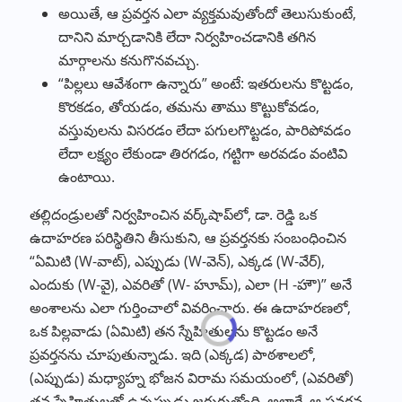
అయితే, ఆ ప్రవర్తన ఎలా వ్యక్తమవుతోందో తెలుసుకుంటే,
దానిని మార్చడానికి లేదా నిర్వహించడానికి తగిన
మార్గాలను కనుగొనవచ్చు.
“పిల్లలు ఆవేశంగా ఉన్నారు” అంటే: ఇతరులను కొట్టడం,
కొరకడం, తోయడం, తమను తాము కొట్టుకోవడం,
వస్తువులను విసరడం లేదా పగులగొట్టడం, పారిపోవడం
లేదా లక్ష్యం లేకుండా తిరగడం, గట్టిగా అరవడం వంటివి
ఉంటాయి.
తల్లిదండ్రులతో నిర్వహించిన వర్క్‌షాప్‌లో, డా. రెడ్డి ఒక
ఉదాహరణ పరిస్థితిని తీసుకుని, ఆ ప్రవర్తనకు సంబంధించిన
“ఏమిటి (W-వాట్), ఎప్పుడు (W-వెన్), ఎక్కడ (W-వేర్),
ఎందుకు (W-వై), ఎవరితో (W- హూమ్), ఎలా (H -హౌ)” అనే
అంశాలను ఎలా గుర్తించాలో వివరించారు. ఈ ఉదాహరణలో,
ఒక పిల్లవాడు (ఏమిటి) తన స్నేహితులను కొట్టడం అనే
ప్రవర్తనను చూపుతున్నాడు. ఇది (ఎక్కడ) పాఠశాలలో,
(ఎప్పుడు) మధ్యాహ్న భోజన విరామ సమయంలో, (ఎవరితో)
తన స్నేహితులతో ఉన్నప్పుడు జరుగుతోంది. అలాగే, ఆ ప్రవర్తన