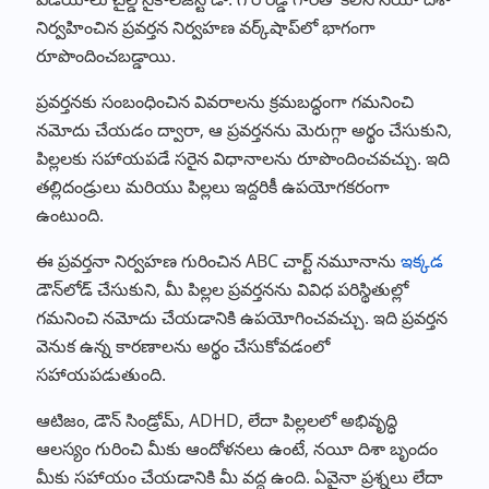
నిర్వహించిన ప్రవర్తన నిర్వహణ వర్క్‌షాప్‌లో భాగంగా
రూపొందించబడ్డాయి.
ప్రవర్తనకు సంబంధించిన వివరాలను క్రమబద్ధంగా గమనించి
నమోదు చేయడం ద్వారా, ఆ ప్రవర్తనను మెరుగ్గా అర్థం చేసుకుని,
పిల్లలకు సహాయపడే సరైన విధానాలను రూపొందించవచ్చు. ఇది
తల్లిదండ్రులు మరియు పిల్లలు ఇద్దరికీ ఉపయోగకరంగా
ఉంటుంది.
ఈ ప్రవర్తనా నిర్వహణ గురించిన ABC చార్ట్ నమూనాను
ఇక్కడ
డౌన్‌లోడ్ చేసుకుని, మీ పిల్లల ప్రవర్తనను వివిధ పరిస్థితుల్లో
గమనించి నమోదు చేయడానికి ఉపయోగించవచ్చు. ఇది ప్రవర్తన
వెనుక ఉన్న కారణాలను అర్థం చేసుకోవడంలో
సహాయపడుతుంది.
ఆటిజం, డౌన్ సిండ్రోమ్, ADHD, లేదా పిల్లలలో అభివృద్ధి
ఆలస్యం గురించి మీకు ఆందోళనలు ఉంటే, నయీ దిశా బృందం
మీకు సహాయం చేయడానికి మీ వద్ద ఉంది. ఏవైనా ప్రశ్నలు లేదా