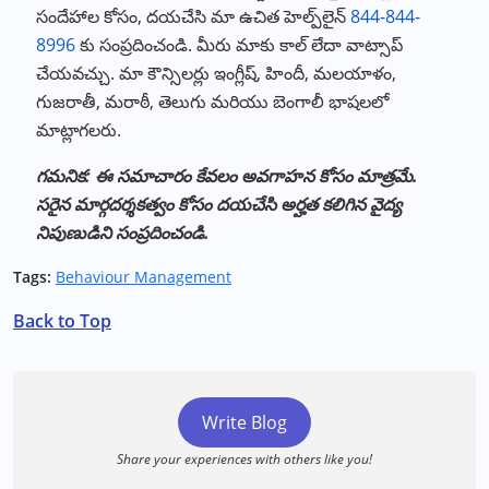
సందేహాల కోసం, దయచేసి మా ఉచిత హెల్ప్‌లైన్
844-844-
8996
కు సంప్రదించండి. మీరు మాకు కాల్ లేదా వాట్సాప్
చేయవచ్చు. మా కౌన్సిలర్లు ఇంగ్లీష్, హిందీ, మలయాళం,
గుజరాతీ, మరాఠీ, తెలుగు మరియు బెంగాలీ భాషలలో
మాట్లాగలరు.
గమనిక: ఈ సమాచారం కేవలం అవగాహన కోసం మాత్రమే.
సరైన మార్గదర్శకత్వం కోసం దయచేసి అర్హత కలిగిన వైద్య
నిపుణుడిని సంప్రదించండి.
Tags:
Behaviour Management
Back to Top
Write Blog
Share your experiences with others like you!