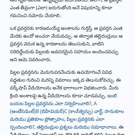
ఎంత తీవ్రంగా (ఎలా) జరుగుతోంది అనే విషయాన్ని కూడా
గమనించి నమోదు చేయాలి.
ఒక ప్రవర్తనకు కారణమయ్యే అంశాలను గుర్తిస్తే, ఆ ప్రవర్తన ఎంత
మేరకు ఉందో అంచనా వేయవచ్చు. ఆ తర్వాత తల్లిదండ్రులు ఆ
ప్రవర్తన వెనుక ఉన్న కారణాలను తెలుసుకుని, వాటిని
సరిదిద్దేందుకు పిల్లలకు అవసరమైన సహాయం అందించవచ్చు
అని ఆమె వివరించారు.
పిల్లల ప్రవర్తనను మెరుగుపరచేందుకు ఉపయోగించే వివిధ
పద్ధతుల గురించి మరిన్ని వివరాలు ఇక్కడ తెలుసుకోవచ్చు. ఈ
వర్క్‌షాప్ వీడియోలను అనేక భాగాలుగా విభజించారు. మీరు
క్రింది అంశాలపై ఉన్న వీడియోలను కూడా చూడవచ్చు.
ఇంటి
బయట పిల్లల ప్రవర్తనను ఎలా నిర్వహించాలి?
,
A
(ఆంటీసెడెంట్)B (బిహేవియర్)C (కాంసీక్వెన్సు) చార్ట్
,
సానుకూల
మరియు ప్రతికూల ప్రోత్సాహం
,
పిల్లల ప్రవర్తనకు ఎలా
స్పందించాలి?
,
తల్లిదండ్రుల ప్రశ్నలు మరియు సమాధానాలు
. ఈ
వీడియోలు చైల్డ్ సైకాలజిస్ట్ డా. గౌరి రెడ్డి గారితో కలిసి నయీ దిశా