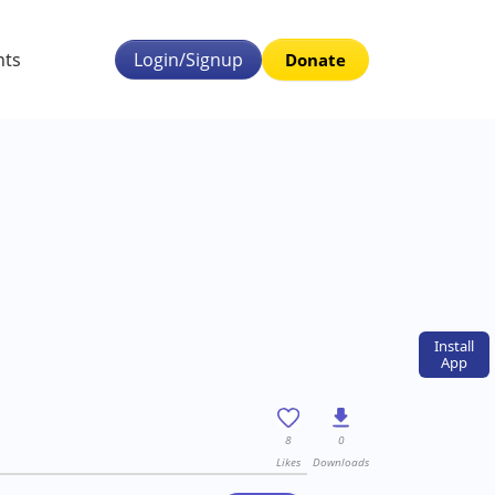
nts
Login/Signup
Donate
Install
App
8
0
Likes
Downloads