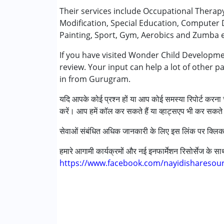
ऑक्यूपेशनल थेरेपी
Their services include Occupational Therap
प्ले थेरेपी
Modification, Special Education, Computer 
स्पेशल एजुकेशन
Painting, Sport, Gym, Aerobics and Zumba e
स्पीच थेरेपी
If you have visited Wonder Child Developme
review. Your input can help a lot of other p
निम्नलिखित विकलांगता संबंधित सेवाएं उपलब्ध :
in from Gurugram.
अटेंशन डेफिसिट (हाइपरएक्टिविटी) डिसऑर्डर (एडीड
ऑटिज्म स्पेक्ट्रम डिसऑर्डर (ए एस डी )
यदि आपके कोई प्रश्न हों या आप कोई समस्या रिपोर्ट करना च
सेरब्रल पाल्सी (सी पी )
करें। आप हमें कॉल कर सकते हैं या व्हाट्सएप भी कर सकते 
डाउन सिंड्रोम (डी एस )
लर्निंग डिसेबिलिटीज़ (एलडी)
सेवाओं संबंधित अधिक जानकारी के लिए इस लिंक पर क्लिक
मल्टिपल डिसेबिलिटीज़ (एमडी)
हमारे आगामी कार्यक्रमों और नई इनफार्मेशन रिसोर्सेज के 
https://www.facebook.com/nayidisharesou
आयु वर्ग :
0 - 5 years ,6 - 12 years ,13 - 17 year
लिंग
महिला, पुरुष