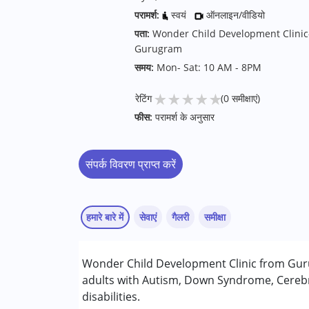
परामर्श:
स्वयं
ऑनलाइन/वीडियो
पता:
Wonder Child Development Clinic-
Gurugram
समय:
Mon- Sat: 10 AM - 8PM
★
★
★
★
★
रेटिंग
(0 समीक्षाएं)
फीस:
परामर्श के अनुसार
संपर्क विवरण प्राप्त करें
हमारे बारे में
सेवाएं
गैलरी
समीक्षा
सेवाएं :
Wonder Child Development Clinic from Guru
एबीए थेरेपी
adults with Autism, Down Syndrome, Cerebr
बिहेवियर थेरेपी
disabilities.
बिहेवियर मॉडिफिकेशन