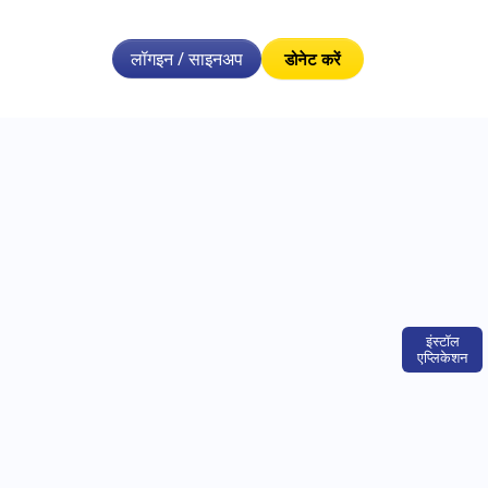
लॉगइन / साइनअप
डोनेट करें
इंस्टॉल
एप्लिकेशन