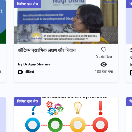
विशेषज्ञ द्वारा लेख
वि
ऑटिज्म प्रारंभिक लक्षण और निदान
5
ल
0
पसंद किया
by Dr Ajay Sharma
ा
183
देखा गया
वीडियो
विशेषज्ञ द्वारा लेख
वि