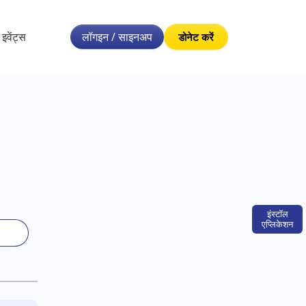
इवेंट्स
लॉगइन / साइनअप
डोनेट करें
इंस्टॉल
एप्लिकेशन