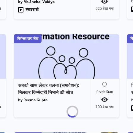
b
by Ms.Snehal Vaidya
ा
525
देखा गया
स्लाइड शो
विशेषज्ञ द्वारा लेख
वि
सबको साथ लेकर चलना (समावेशन):
स
मिलकर जिम्मेदारी निभाने की सोच
स
0
पसंद किया
by Reema Gupta
ा
100
देखा गया