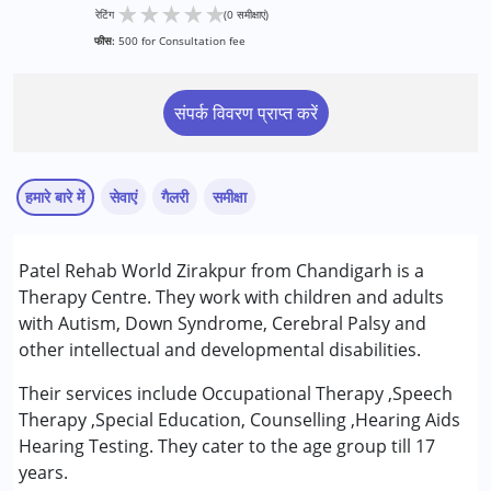
★
★
★
★
★
रेटिंग
(0 समीक्षाएं)
फीस:
500 for Consultation fee
संपर्क विवरण प्राप्त करें
हमारे बारे में
सेवाएं
गैलरी
समीक्षा
सेवाएं :
Patel Rehab World Zirakpur from Chandigarh is a
काउंसिलिंग
Therapy Centre. They work with children and adults
ऑक्यूपेशनल थेरेपी
with Autism, Down Syndrome, Cerebral Palsy and
स्पेशल एजुकेशन
other intellectual and developmental disabilities.
स्पीच थेरेपी
Their services include Occupational Therapy ,Speech
Therapy ,Special Education, Counselling ,Hearing Aids
Hearing Testing. They cater to the age group till 17
years.