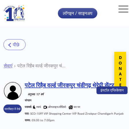
Skip to main content
लॉगइन / साइनअप
DONATE
सेवाएं
पटेल रिहैब वर्ल्ड जीरकपुर चंडीगढ़ थेरेपी सेंटर
पटेल रिहैब वर्ल्ड जीरकपुर चंडीगढ़ थेरेपी सेंटर
इंस्टॉल
एप्लिकेशन
अनुभव: 17 वर्ष
संगठन
परामर्श:
स्वयं
ऑनलाइन/वीडियो
घर पर
मानचित्र में देखें
पता:
SCO-10FF VIP Shopping Center VIP Road Zirakpur Chandigarh Punjab
समय:
09:00 to 7:00pm