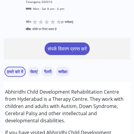
Telangana 500010
समय:
Mon - Sat 8 am - 6 pm
★
★
★
★
★
रेटिंग
(0 समीक्षाएं)
फीस:
थेरेपी पर निर्भर करता है
संपर्क विवरण प्राप्त करें
हमारे बारे में
सेवाएं
गैलरी
समीक्षा
सेवाएं :
Abhiridhi Child Development Rehabilitation Centre
बिहेवियर थेरेपी
from Hyderabad is a Therapy Centre. They work with
काउंसिलिंग
children and adults with Autism, Down Syndrome,
ऑक्यूपेशनल थेरेपी
Cerebral Palsy and other intellectual and
स्पेशल एजुकेशन
developmental disabilities.
स्पीच थेरेपी
If you have visited Abhiridhi Child Development