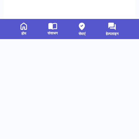
संसाधन
होम
सेवाएं
हेल्पलाइन
संबंधित संसाधन
हमें फॉलो करें