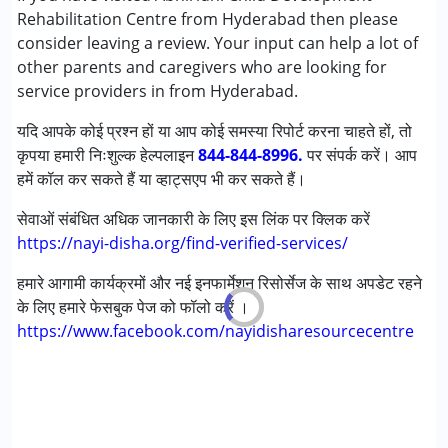
निम्नलिखित विकलांगता संबंधित सेवाएं उपलब्ध :
Rehabilitation Centre from Hyderabad then please
अटेंशन डेफिसिट (हाइपरएक्टिविटी) डिसऑर्डर (एडीडी/एडीएचडी)
consider leaving a review. Your input can help a lot of
ऑटिज्म स्पेक्ट्रम डिसऑर्डर (ए एस डी )
other parents and caregivers who are looking for
सेरब्रल पाल्सी (सी पी )
service providers in from Hyderabad.
डाउन सिंड्रोम (डी एस )
यदि आपके कोई प्रश्न हों या आप कोई समस्या रिपोर्ट करना चाहते हों, तो
लर्निंग डिसेबिलिटीज़ (एलडी)
कृपया हमारी निःशुल्क हेल्पलाइन
मल्टिपल डिसेबिलिटीज़ (एमडी)
844-844-8996.
पर संपर्क करें। आप
हमें कॉल कर सकते हैं या व्हाट्सएप भी कर सकते हैं।
अंडायग्नोज्ड
सेवाओं संबंधित अधिक जानकारी के लिए इस लिंक पर क्लिक करें
आयु वर्ग :
0 - 5 years ,6 - 12 years ,13 - 17 years ,above 18
https://nayi-disha.org/find-verified-services/
years
हमारे आगामी कार्यक्रमों और नई इनफार्मेशन रिसोर्सेज के साथ अपडेट रहने
के लिए हमारे फेसबुक पेज को फॉलो करें ।
https://www.facebook.com/nayidisharesourcecentre