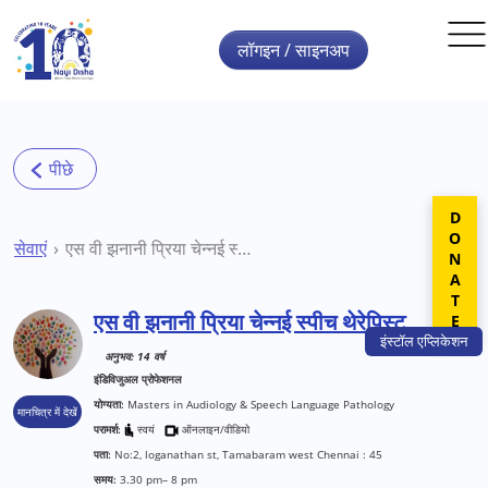
Skip to main content
लॉगइन / साइनअप
DONATE
सेवाएं
एस वी झनानी प्रिया चेन्नई स्पीच थेरेपिस्ट
एस वी झनानी प्रिया चेन्नई स्पीच थेरेपिस्ट
इंस्टॉल
एप्लिकेशन
अनुभव: 14 वर्ष
इंडिविजुअल प्रोफेशनल
योग्यता:
Masters in Audiology & Speech Language Pathology
मानचित्र में देखें
परामर्श:
स्वयं
ऑनलाइन/वीडियो
पता:
No:2, loganathan st, Tamabaram west Chennai : 45
समय:
3.30 pm– 8 pm