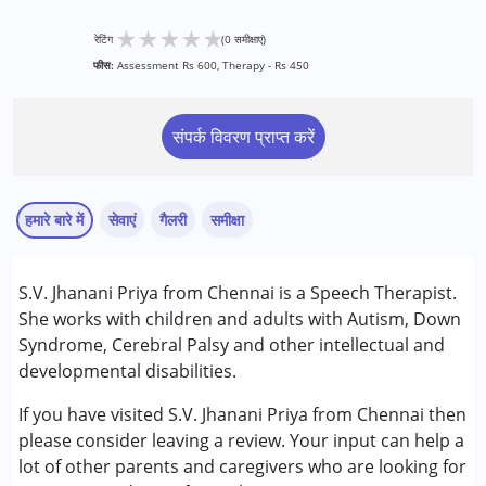
★
★
★
★
★
रेटिंग
(0 समीक्षाएं)
फीस:
Assessment Rs 600, Therapy - Rs 450
संपर्क विवरण प्राप्त करें
हमारे बारे में
सेवाएं
गैलरी
समीक्षा
सेवाएं :
S.V. Jhanani Priya from Chennai is a Speech Therapist.
स्पीच थेरेपी
She works with children and adults with Autism, Down
Syndrome, Cerebral Palsy and other intellectual and
निम्नलिखित विकलांगता संबंधित सेवाएं उपलब्ध :
developmental disabilities.
अटेंशन डेफिसिट (हाइपरएक्टिविटी) डिसऑर्डर (एडीडी/एडीएचडी)
ऑटिज्म स्पेक्ट्रम डिसऑर्डर (ए एस डी )
If you have visited S.V. Jhanani Priya from Chennai then
सेरब्रल पाल्सी (सी पी )
please consider leaving a review. Your input can help a
डाउन सिंड्रोम (डी एस )
lot of other parents and caregivers who are looking for
ग्लोबल डेवलपमेंटल डिले (एर्लियर टर्म वाज़ एमआर)