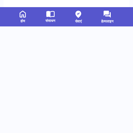
संसाधन
होम
सेवाएं
हेल्पलाइन
संबंधित संसाधन
हमें फॉलो करें