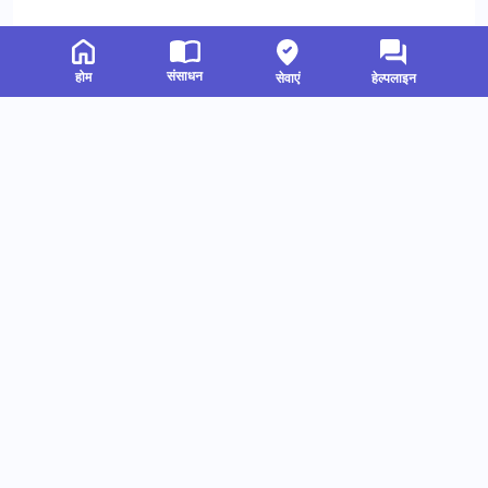
संसाधन
होम
सेवाएं
हेल्पलाइन
संबंधित संसाधन
हमें फॉलो करें