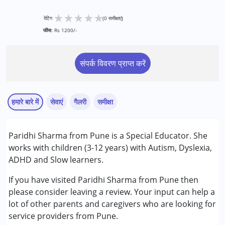
★
★
★
★
★
रेटिंग
(0 समीक्षाएं)
फीस:
Rs 1200/-
संपर्क विवरण प्राप्त करें
हमारे बारे में
सेवाएं
गैलरी
समीक्षा
सेवाएं :
Paridhi Sharma from Pune is a Special Educator. She
स्पेशल एजुकेशन
works with children (3-12 years) with Autism, Dyslexia,
ADHD and Slow learners.
निम्नलिखित विकलांगता संबंधित सेवाएं उपलब्ध :
अटेंशन डेफिसिट (हाइपरएक्टिविटी) डिसऑर्डर (एडीडी/एडीएचडी)
If you have visited Paridhi Sharma from Pune then
ऑटिज्म स्पेक्ट्रम डिसऑर्डर (ए एस डी )
please consider leaving a review. Your input can help a
लर्निंग डिसेबिलिटीज़ (एलडी)
lot of other parents and caregivers who are looking for
service providers from Pune.
आयु वर्ग :
0 - 5 वर्ष, 6 - 12 वर्ष