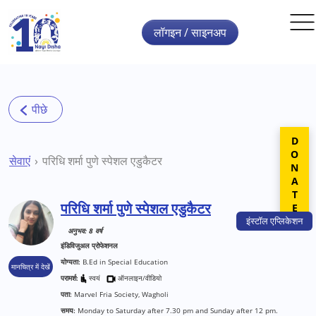
Skip to main content
लॉगइन / साइनअप
DONATE
सेवाएं
परिधि शर्मा पुणे स्पेशल एडुकैटर
परिधि शर्मा पुणे स्पेशल एडुकैटर
इंस्टॉल
एप्लिकेशन
अनुभव: 8 वर्ष
इंडिविजुअल प्रोफेशनल
योग्यता:
B.Ed in Special Education
मानचित्र में देखें
परामर्श:
स्वयं
ऑनलाइन/वीडियो
पता:
Marvel Fria Society, Wagholi
समय:
Monday to Saturday after 7.30 pm and Sunday after 12 pm.