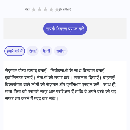
★
★
★
★
★
रेटिंग
(0 समीक्षाएं)
संपर्क विवरण प्राप्त करें
हमारे बारे में
सेवाएं
गैलरी
समीक्षा
सेवाएं :
रोज़गार योग्य उत्पाद बनाएँ। नियोक्ताओं के साथ विश्वास बनाएँ।
परामर्श
इकोसिस्टम बनाएँ। नेताओं को तैयार करें। सफलता दिखाएँ। दोहराएँ!
विकलांगता वाले लोगों को रोज़गार और प्रशिक्षण प्रदान करें। साथ ही,
निम्नलिखित विकलांगता संबंधित सेवाएं उपलब्ध :
माता-पिता को परामर्श सत्र और प्रशिक्षण दें ताकि वे अपने बच्चे को यह
अटेंशन डेफिसिट (हाइपरएक्टिविटी) डिसऑर्डर (एडीडी/एडीएचडी)
सफ़र तय करने में मदद कर सकें।
ऑटिज्म स्पेक्ट्रम डिसऑर्डर (ए एस डी )
सेरब्रल पाल्सी (सी पी )
डाउन सिंड्रोम (डी एस )
ग्लोबल डेवलपमेंटल डिले (एर्लियर टर्म वाज़ एमआर)
लर्निंग डिसेबिलिटीज़ (एलडी)