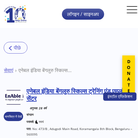
Skip to main content
लॉगइन / साइनअप
DONATE
सेवाएं
एनेबल इंडिया बेंगलुरु स्किल्स ट्रेनिंग एंड एम्प्लॉयमेंट सेंटर
एनेबल इंडिया बेंगलुरु स्किल्स ट्रेनिंग एंड एम्प्लॉयमेंट
इंस्टॉल
एप्लिकेशन
सेंटर
अनुभव: 28 वर्ष
संगठन
मानचित्र में देखें
परामर्श:
स्वयं
पता:
No: 473/B , Adugodi Main Road, Koramangala 8th Block, Bengaluru –
560095