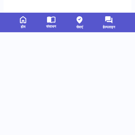
संसाधन
होम
सेवाएं
हेल्पलाइन
संबंधित संसाधन
हमें फॉलो करें