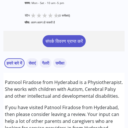
समय:
Mon - Sat - 10 am -5 pm
★
★
★
★
★
रेटिंग
(0 समीक्षाएं)
फीस:
अलग-अलग हो सकती है
संपर्क विवरण प्राप्त करें
हमारे बारे में
सेवाएं
गैलरी
समीक्षा
सेवाएं :
Patnool Firadose from Hyderabad is a Physiotherapist.
अर्ली इंटरवेंशन
She works with children with Autism, Cerebral Palsy
फिजियोथेरेपी
and other intellectual and developmental disabilities.
निम्नलिखित विकलांगता संबंधित सेवाएं उपलब्ध :
If you have visited Patnool Firadose from Hyderabad,
अटेंशन डेफिसिट (हाइपरएक्टिविटी) डिसऑर्डर (एडीडी/एडीएचडी)
then please consider leaving a review. Your input can
ऑटिज्म स्पेक्ट्रम डिसऑर्डर (ए एस डी )
help a lot of other parents and caregivers who are
सेरब्रल पाल्सी (सी पी )