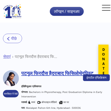
Skip to main content
लॉगइन / साइनअप
DONATE
सेवाएं
पटनूल फिरदौस हैदराबाद फिसिओथेरपिस्ट
पटनूल फिरदौस हैदराबाद फिसिओथेरपिस्ट
इंस्टॉल
एप्लिकेशन
इंडिविजुअल प्रोफेशनल
योग्यता:
Bachelors in Physiotherapy, Post Graduation Diploma in Early
मानचित्र में देखें
Intervention
परामर्श:
स्वयं
ऑनलाइन/वीडियो
घर पर
पता:
Malakpet Palton 6th line, Hyderabad - 500036