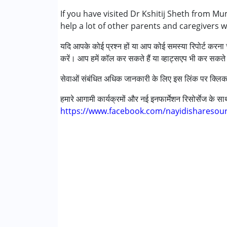
निम्नलिखित विकलांगता संबंधित सेवाएं उपलब्ध :
If you have visited Dr Kshitij Sheth from M
अटेंशन डेफिसिट (हाइपरएक्टिविटी) डिसऑर्डर (एडीड
help a lot of other parents and caregivers 
ऑटिज्म स्पेक्ट्रम डिसऑर्डर (ए एस डी )
यदि आपके कोई प्रश्न हों या आप कोई समस्या रिपोर्ट करना च
सेरब्रल पाल्सी (सी पी )
करें। आप हमें कॉल कर सकते हैं या व्हाट्सएप भी कर सकते 
डाउन सिंड्रोम (डी एस )
मिर्गी
सेवाओं संबंधित अधिक जानकारी के लिए इस लिंक पर क्लिक
फ़्रिजाइल एक्स सिंड्रोम
ग्लोबल डेवलपमेंटल डिले (एर्लियर टर्म वाज़ एमआर)
हमारे आगामी कार्यक्रमों और नई इनफार्मेशन रिसोर्सेज के 
लर्निंग डिसेबिलिटीज़ (एलडी)
https://www.facebook.com/nayidisharesou
मल्टिपल डिसेबिलिटीज़ (एमडी)
सेंसरी प्रोसेसिंग डिसऑर्डर (SPD)
अंडायग्नोज्ड
आयु वर्ग :
0 - 5 years ,6 - 12 years ,13 - 17 years