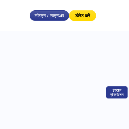
लॉगइन / साइनअप
डोनेट करें
इंस्टॉल
एप्लिकेशन