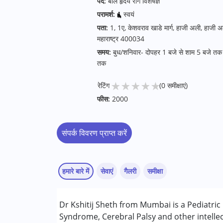
पद:
बाल हृदय रोग विशेषज्ञ
परामर्श:
स्वयं
पता:
1, 1ए, केशवराव खाडे मार्ग, हाजी अली, हाजी अली 
महाराष्ट्र 400034
समय:
बुध/शनिवार- दोपहर 1 बजे से शाम 5 बजे तक 
तक
★
★
★
★
★
रेटिंग
(0 समीक्षाएं)
फीस:
2000
संपर्क विवरण प्राप्त करें
हमारे बारे में
सेवाएं
गैलरी
समीक्षा
सेवाएं :
Dr Kshitij Sheth from Mumbai is a Pediatric
परामर्श
Syndrome, Cerebral Palsy and other intellec