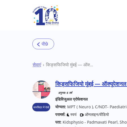
Skip to main content
सेवाएं
किड्सफिजियो मुंबई — ऑक्यूपेशनल थेरेपिस्ट
किड्सफिजियो मुंबई — ऑक्यूपेशनल थ
अनुभव: 6 वर्ष
इंडिविजुअल प्रोफेशनल
योग्यता:
MPT ( Neuro ), C/NDT- Paediatri
मानचित्र में देखें
परामर्श:
स्वयं
ऑनलाइन/वीडियो
पता:
Kidsphysio - Padmavati Pearl, Shop 