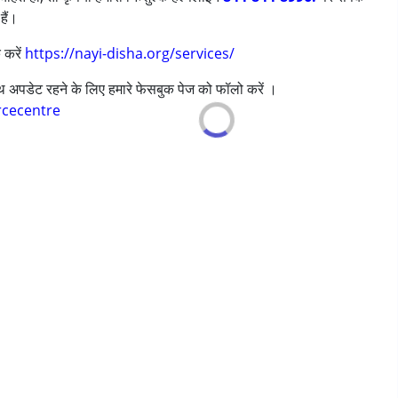
हैं।
ी/एडीएचडी)
 करें
https://nayi-disha.org/services/
साथ अपडेट रहने के लिए हमारे फेसबुक पेज को फॉलो करें ।
rcecentre
s ,above 18 years