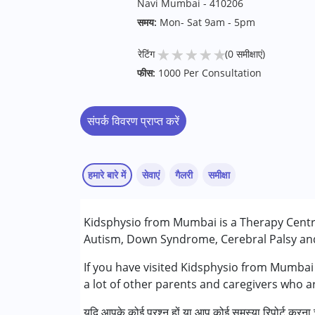
Navi Mumbai - 410206
समय:
Mon- Sat 9am - 5pm
★
★
★
★
★
रेटिंग
(0 समीक्षाएं)
फीस:
1000 Per Consultation
संपर्क विवरण प्राप्त करें
हमारे बारे में
सेवाएं
गैलरी
समीक्षा
सेवाएं :
Kidsphysio from Mumbai is a Therapy Centre
बिहेवियर मॉडिफिकेशन
Autism, Down Syndrome, Cerebral Palsy and 
अर्ली इंटरवेंशन
ऑक्यूपेशनल थेरेपी
If you have visited Kidsphysio from Mumbai 
फिजियोथेरेपी
a lot of other parents and caregivers who a
यदि आपके कोई प्रश्न हों या आप कोई समस्या रिपोर्ट करना च
निम्नलिखित विकलांगता संबंधित सेवाएं उपलब्ध :