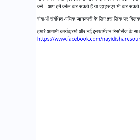
करें। आप हमें कॉल कर सकते हैं या व्हाट्सएप भी कर सकते 
अटेंशन डेफिसिट (हाइपरएक्टिविटी) डिसऑर्डर (एडीड
ऑटिज्म स्पेक्ट्रम डिसऑर्डर (ए एस डी )
सेवाओं संबंधित अधिक जानकारी के लिए इस लिंक पर क्लिक
सेरब्रल पाल्सी (सी पी )
डाउन सिंड्रोम (डी एस )
हमारे आगामी कार्यक्रमों और नई इनफार्मेशन रिसोर्सेज के 
मल्टिपल डिसेबिलिटीज़ (एमडी)
https://www.facebook.com/nayidisharesou
अंडायग्नोज्ड
आयु वर्ग :
0 - 5 years ,6 - 12 years ,13 - 17 year
लिंग
लड़के, लड़कियाँ