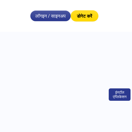
लॉगइन / साइनअप
डोनेट करें
इंस्टॉल
एप्लिकेशन