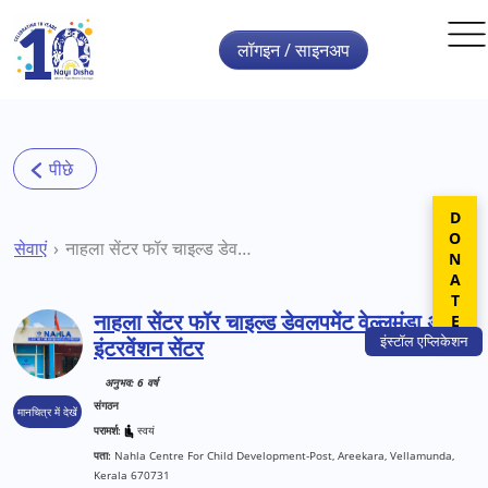
Skip to main content
लॉगइन / साइनअप
DONATE
सेवाएं
नाहला सेंटर फॉर चाइल्ड डेवलपमेंट वेल्लुमुंडा अर्ली इंटरवेंशन सेंटर
नाहला सेंटर फॉर चाइल्ड डेवलपमेंट वेल्लुमुंडा अर्ली
इंस्टॉल
एप्लिकेशन
इंटरवेंशन सेंटर
अनुभव: 6 वर्ष
संगठन
मानचित्र में देखें
परामर्श:
स्वयं
पता:
Nahla Centre For Child Development-Post, Areekara, Vellamunda,
Kerala 670731