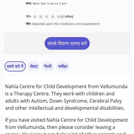
समय:
Mon- Sat: 9 am to 5 pm
★
★
★
★
★
रेटिंग
(0 समीक्षाएं)
फीस:
Depends upon the conditions and requirement
संपर्क विवरण प्राप्त करें
हमारे बारे में
सेवाएं
गैलरी
समीक्षा
सेवाएं :
Nahla Centre for Child Development from Vellumunda
आकलन
is a Therapy Centre. They work with children and
बिहेवियर थेरेपी
adults with Autism, Down Syndrome, Cerebral Palsy
काउंसिलिंग
and other intellectual and developmental disabilities.
अर्ली इंटरवेंशन
ऑक्यूपेशनल थेरेपी
If you have visited Nahla Centre for Child Development
फिजियोथेरेपी
from Vellumunda, then please consider leaving a
सेंसरी इंटीग्रेशन