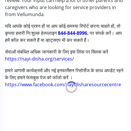
review. Your input can help a lot of other parents and
स्पेशल एजुकेशन
caregivers who are looking for service providers in
स्पीच थेरेपी
from Vellumunda.
यदि आपके कोई प्रश्न हों या आप कोई समस्या रिपोर्ट करना चाहते हों, तो
निम्नलिखित विकलांगता संबंधित सेवाएं उपलब्ध :
कृपया हमारी निःशुल्क हेल्पलाइन
अटेंशन डेफिसिट (हाइपरएक्टिविटी) डिसऑर्डर (एडीडी/एडीएचडी)
844-844-8996.
पर संपर्क करें। आप
हमें कॉल कर सकते हैं या व्हाट्सएप भी कर सकते हैं।
ऑटिज्म स्पेक्ट्रम डिसऑर्डर (ए एस डी )
सेरब्रल पाल्सी (सी पी )
सेवाओं संबंधित अधिक जानकारी के लिए इस लिंक पर क्लिक करें
डाउन सिंड्रोम (डी एस )
https://nayi-disha.org/services/
मिर्गी
फ़्रिजाइल एक्स सिंड्रोम
हमारे आगामी कार्यक्रमों और नई इनफार्मेशन रिसोर्सेज के साथ अपडेट रहने
ग्लोबल डेवलपमेंटल डिले (एर्लियर टर्म वाज़ एमआर)
के लिए हमारे फेसबुक पेज को फॉलो करें ।
लर्निंग डिसेबिलिटीज़ (एलडी)
https://www.facebook.com/nayidisharesourcecentre
मल्टिपल डिसेबिलिटीज़ (एमडी)
सेंसरी प्रोसेसिंग डिसऑर्डर (SPD)
अंडायग्नोज्ड
आयु वर्ग :
0 - 5 years ,6 - 12 years ,13 - 17 years