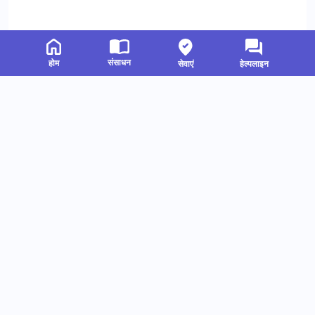
संसाधन
होम
सेवाएं
हेल्पलाइन
संबंधित संसाधन
हमें फॉलो करें