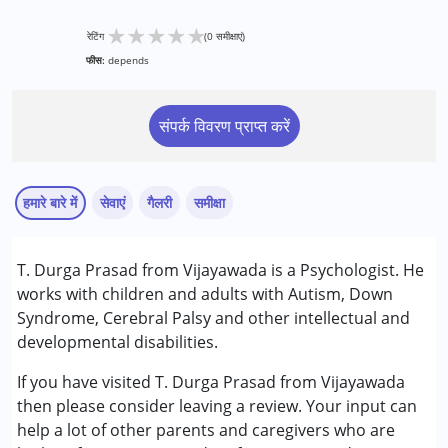
★
★
★
★
★
रेटिंग
(0 समीक्षाएं)
फीस:
depends
संपर्क विवरण प्राप्त करें
हमारे बारे में
सेवाएं
गैलरी
समीक्षा
सेवाएं :
T. Durga Prasad from Vijayawada is a Psychologist. He
काउंसिलिंग
works with children and adults with Autism, Down
Syndrome, Cerebral Palsy and other intellectual and
निम्नलिखित विकलांगता संबंधित सेवाएं उपलब्ध :
developmental disabilities.
अटेंशन डेफिसिट (हाइपरएक्टिविटी) डिसऑर्डर (एडीडी/एडीएचडी)
ऑटिज्म स्पेक्ट्रम डिसऑर्डर (ए एस डी )
If you have visited T. Durga Prasad from Vijayawada
सेरब्रल पाल्सी (सी पी )
then please consider leaving a review. Your input can
डाउन सिंड्रोम (डी एस )
help a lot of other parents and caregivers who are
ग्लोबल डेवलपमेंटल डिले (एर्लियर टर्म वाज़ एमआर)