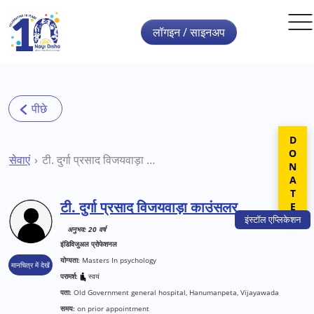
Skip to main content
लॉगइन / साइनअप
DONATE
सेवाएं
टी. दुर्गा प्रसाद विजयवाड़ा काउंसलर
टी. दुर्गा प्रसाद विजयवाड़ा काउंसलर
इंस्टॉल
एप्लिकेशन
अनुभव: 20 वर्ष
इंडिविजुअल प्रोफेशनल
योग्यता:
Masters In psychology
मानचित्र में देखें
परामर्श:
स्वयं
पता:
Old Government general hospital, Hanumanpeta, Vijayawada
समय:
on prior appointment