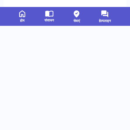
संसाधन
होम
सेवाएं
हेल्पलाइन
संबंधित संसाधन
हमें फॉलो करें