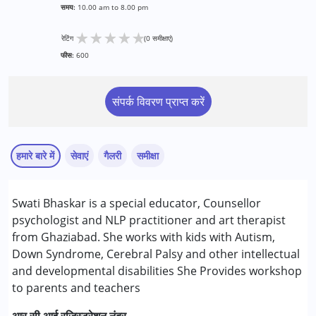
समय:
10.00 am to 8.00 pm
★
★
★
★
★
रेटिंग
(0 समीक्षाएं)
फीस:
600
संपर्क विवरण प्राप्त करें
हमारे बारे में
सेवाएं
गैलरी
समीक्षा
सेवाएं :
Swati Bhaskar is a special educator, Counsellor
कला आधारित चिकित्सा
psychologist and NLP practitioner and art therapist
बिहेवियर मॉडिफिकेशन
from Ghaziabad. She works with kids with Autism,
ब्रेन जिम
Down Syndrome, Cerebral Palsy and other intellectual
काउंसिलिंग
and developmental disabilities She Provides workshop
अर्ली इंटरवेंशन
to parents and teachers
प्ले थेरेपी
साइकोथेरेपी