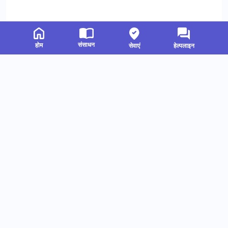
संसाधन
होम
सेवाएं
हेल्पलाइन
संबंधित संसाधन
हमें फॉलो करें