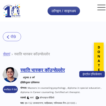
Skip to main content
लॉगइन / साइनअप
DONATE
सेवाएं
स्वाति भास्कर कॉउन्सेल्लोर
स्वाति भास्कर कॉउन्सेल्लोर
इंस्टॉल
एप्लिकेशन
अनुभव: 8 वर्ष
इंडिविजुअल प्रोफेशनल
योग्यता:
Masters in counseling psychology , diploma in special education ,
मानचित्र में देखें
diploma in Career counseling. Certified art therapist.
परामर्श:
स्वयं
ऑनलाइन/वीडियो
पता:
एल-152 लाजपतनगर, साहिबाबाद, गाजियाबाद पिन-201005।