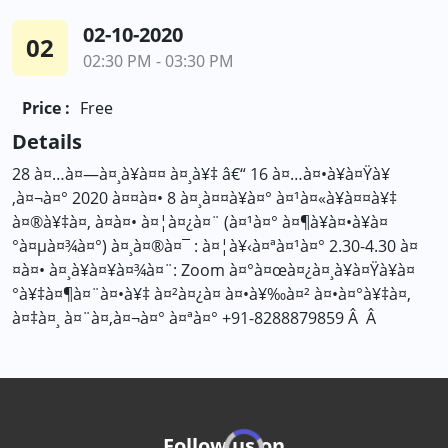
02-10-2020
02
02:30 PM - 03:30 PM
Price :
Free
Details
28 à¤…à¤—à¤¸à¥à¤¤ à¤¸à¥‡ â€“ 16 à¤…à¤•à¥à¤Ÿà¥
‚à¤¬à¤° 2020 à¤¤à¤• 8 à¤¸à¤¤à¥à¤° à¤¹à¤«à¥à¤¤à¥‡
à¤®à¥‡à¤‚ à¤à¤• à¤¦à¤¿à¤¨ (à¤¹à¤° à¤¶à¥à¤•à¥à¤
°à¤µà¤¾à¤°) à¤¸à¤®à¤¯ : à¤¦à¥‹à¤ªà¤¹à¤° 2.30-4.30 à¤
¤à¤• à¤¸à¥à¤¥à¤¾à¤¨: Zoom à¤°à¤œà¤¿à¤¸à¥à¤Ÿà¥à¤
°à¥‡à¤¶à¤¨à¤•à¥‡ à¤²à¤¿à¤ à¤•à¥‰à¤² à¤•à¤°à¥‡à¤‚
à¤‡à¤¸ à¤¨à¤‚à¤¬à¤° à¤ªà¤° +91-8288879859 Â Â
Follow us on