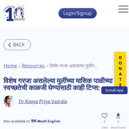
Skip to main content
Login/Signup
DONATE
Home
Resources
विशेष गरजा असलेल्या मुलींच्या मासिक पाळीच्या स्वच्छतेची काळजी घेण्यासाठी काही टिप्स:
विशेष गरजा असलेल्या मुलींच्या मासिक पाळीच्या
स्वच्छतेची काळजी घेण्यासाठी काही टिप्स:
Install
App
Dr.Kavya Priya Vazrala
Also available in:
हिंदी
తెలుగు
English
0
0
Likes
Downloads