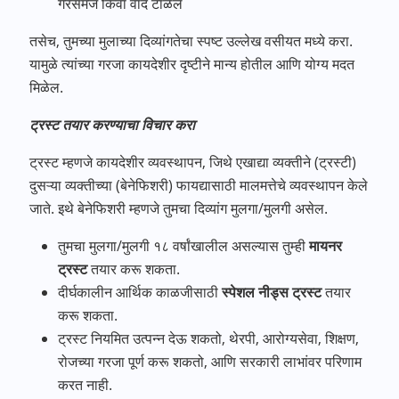
गैरसमज किंवा वाद टाळेल
तसेच, तुमच्या मुलाच्या दिव्यांगतेचा स्पष्ट उल्लेख वसीयत मध्ये करा.
यामुळे त्यांच्या गरजा कायदेशीर दृष्टीने मान्य होतील आणि योग्य मदत
मिळेल.
ट्रस्ट तयार करण्याचा विचार करा
ट्रस्ट म्हणजे कायदेशीर व्यवस्थापन, जिथे एखाद्या व्यक्तीने (ट्रस्टी)
दुसऱ्या व्यक्तीच्या (बेनेफिशरी) फायद्यासाठी मालमत्तेचे व्यवस्थापन केले
जाते. इथे बेनेफिशरी म्हणजे तुमचा दिव्यांग मुलगा/मुलगी असेल.
तुमचा मुलगा/मुलगी १८ वर्षांखालील असल्यास तुम्ही
मायनर
ट्रस्ट
तयार करू शकता.
दीर्घकालीन आर्थिक काळजीसाठी
स्पेशल नीड्स ट्रस्ट
तयार
करू शकता.
ट्रस्ट नियमित उत्पन्न देऊ शकतो, थेरपी, आरोग्यसेवा, शिक्षण,
रोजच्या गरजा पूर्ण करू शकतो, आणि सरकारी लाभांवर परिणाम
करत नाही.