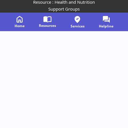
Resource : Health and Nutrition
Support Groups
Events
Careers
Resources
Home
Services
Helpline
Subscribe to our Newsletter
Join
Contact Us
Address:
Second floor, Vindhya – C4, CIE-IIITH, IIIT,
Gachibowli, Hyderabad – 500032
Helpline:
844-844-8996
Disclaimer |
Terms & Conditions |
Privacy Policy
Intellectual
Property Notice