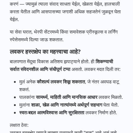
करणं — ज्यामुळं त्याला संवाद साधता येईल, खेळता येईल, हालचाली
करता येतील आणि आसपासच्या जगाशी अधिक सहजतेनं जुळवून घेता
येईल.
या सेवा घरात, थेरपी सेंटरमध्ये किंवा समावेशक प्रीस्कूल्स व लर्निंग
स्पेसेसमध्ये दिल्या जाऊ शकतात.
लवकर हस्तक्षेप का महत्त्वाचा आहे?
बालपणात मेंदूचा विकास अतिशय झपाट्याने होतो. ही
शिकण्याची
सर्वात संवेदनशील आणि संधीपूर्ण टप्पा
असतो. लवकर मदत दिली तर:
मुलं अनेक
कौशल्यं लवकर शिकू शकतात
, जे नंतर अवघड वाटू
शकतं.
पालकांना
सामर्थ्य, माहिती आणि मानसिक आधार
लवकर मिळतो.
मुलांना
शाळा, खेळ आणि नात्यांमध्ये अर्थपूर्ण सहभाग
घेता येतो.
स्वतःबद्दल आत्मविश्वास आणि सुरक्षितता
लवकर निर्माण होते.
लक्षात ठेवा:
लवकर हस्तक्षेप म्हणजे तुमच्या मुलामध्ये काही “चूक” आहे असं नव्हे —