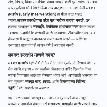
खेळ, विचार, किंवा सामाजिक संवाद यामध्ये काही मुलं त्यांच्या वयाच्या
इतर मुलांपेक्षा थोडं वेगळं किंवा संथ वाटू शकतात. अशा वेळी
लवकर
हस्तक्षेप (Early Intervention)
हा मोठा बदल घडवू
शकतो.
लवकर हस्तक्षेपाचा उद्देश मूल “बरोबर करणे” नसतो,
तर
त्याच्या गरजांनुसार
नरमाईने, वैयक्तिक आधारावर मदत
देऊन त्याला
स्वतःच्या पद्धतीने शिकण्याची आणि महत्त्वाच्या जीवनकौशल्यांची वाढ
होण्यासाठी अनुकूल वातावरण तयार करणे असते — आणि या
प्रवासात पालकांनाही आधार देणे हे महत्त्वाचे असते.
लवकर हस्तक्षेप म्हणजे काय?
लवकर हस्तक्षेप
म्हणजे 0 ते 6 वयोगटातील मुलांसाठी देण्यात येणाऱ्या
सेवा आणि सहाय्य – ज्या मुलांच्या विकासात उशीर दिसतोय किंवा
ज्यांना विकासात अडथळा येण्याचा धोका आहे, अशांसाठी असतात. या
सेवा मुलाच्या
मजबूत बाजू, आवड
, आणि
शिकण्याच्या विशिष्ट
पद्धतीं
भोवती आखलेल्या असतात.
याला अशाप्रकारे समजून घ्या . आपल्या मुलामध्ये आधीपासून
असलेल्या क्षमतांना पोषक असं
वातावरण, मार्गदर्शन आणि साधनं
तयार