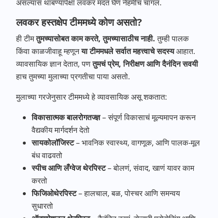
असल्यास थांबण्यापेक्षा लवकर मदत घेणं नेहमीच चांगलं.
लवकर हस्तक्षेप टीममध्ये कोण असतो?
ही टीम
तुमच्यासोबत काम करते, तुमच्यासाठीच नाही.
तुम्ही पालक
किंवा काळजीवाहू म्हणून
या टीममधले सर्वात महत्त्वाचे सदस्य
आहात.
व्यावसायिक ज्ञान देतात, पण
तुमचं प्रेम, निरीक्षण आणि दैनंदिन सवयी
हाच तुमच्या मुलाच्या प्रगतीचा पाया असतो.
मुलाच्या गरजेनुसार टीममध्ये हे व्यावसायिक असू शकतात:
विकासात्मक बालरोगतज्ज्ञ
– संपूर्ण विकासाचं मूल्यमापन करून
वैद्यकीय मार्गदर्शन देतो
सायकोलॉजिस्ट
– भावनिक स्वास्थ्य, वागणूक, आणि पालक-मूल
बंध वाढवतो
स्पीच आणि लँग्वेज थेरपिस्ट
– बोलणं, संवाद, खाणं यावर काम
करतो
फिजिओथेरपिस्ट
– हालचाल, बळ, पोस्चर आणि समन्वय
सुधारतो