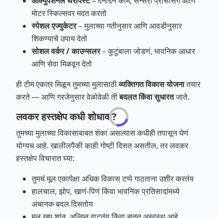
ऑक्युपेशनल थेरपिस्ट
– दैनंदिन कामं, सेन्सरी प्रोसेसिंग आणि
मोटर स्किल्सवर मदत करतो
स्पेशल एज्युकेटर
– मुलाच्या गतीनुसार आणि आवडीनुसार
शिकण्याचे उपाय देतो
सोशल वर्कर / काउन्सलर
– कुटुंबाला जोडणं, भावनिक आधार
आणि सेवा मिळवून देतो
ही टीम एकत्र मिळून तुमच्या मुलासाठी
व्यक्तिगत विकास योजना
तयार
करते — आणि गरजेनुसार वेळोवेळी ती
बदलत किंवा सुधारत
जाते.
लवकर हस्तक्षेप कधी शोधावा?
तुमच्या मुलाच्या विकासाबाबत शंका असल्यास कधीही तपासून घेणं
योग्यच आहे. खालीलपैकी काही गोष्टी दिसत असतील, तर लवकर
हस्तक्षेप विचारात घ्या:
तुमचं मूल एकापेक्षा अधिक विकास टप्पे गाठताना उशीर करतंय
हालचाल, झोप, खाणं-पिणं किंवा भावनिक प्रतिसादांमध्ये
अचानक बदल दिसतोय
मूल खूप शांत, अलिप्त वाटतंय किंवा सतत अस्वस्थ आहे