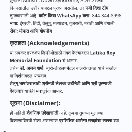
तुम्हाला Autism, Down Syndrome, ADHD किंवा
विकासातील उशीर याबद्दल प्रश्न असतील, तर
नयी दिशा टीम
तुमच्यासाठी आहे.
कॉल किंवा WhatsApp करा:
844-844-8996
भाषा:
इंग्रजी, हिंदी, तेलुगू, मल्याळम, गुजराती, मराठी आणि बंगाली
सेवा: मोफत आणि गोपनीय
कृतज्ञता (Acknowledgements)
या लवकर हस्तक्षेप व्हिडीओसाठी मदत केल्याबद्दल
Latika Roy
Memorial Foundation
चे आभार.
तसेच
डॉ. अजय शर्मा
, न्युरो-डेव्हलपमेंटल बालरोगतज्ज्ञ यांचे सखोल
मार्गदर्शनाबद्दल धन्यवाद.
तेलुगू भाषांतरासाठी श्रीमती सैलजा तडीमेती आणि श्री कृष्णाजी
देवलकर
यांचेही मनःपूर्वक आभार.
सूचना (Disclaimer):
ही माहिती
शैक्षणिक उद्देशासाठी
आहे. कृपया तुमच्या मुलाच्या
विकासाविषयी शंका असल्यास
प्रशिक्षित आरोग्य तज्ज्ञांचा सल्ला
घ्या.