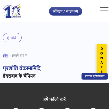
Skip to main content
लॉगइन / साइनअप
DONATE
होम
हमारे बारे में
प्रशांति वंकामामिदि
हैदराबाद के चैंपियन
इंस्टॉल
एप्लिकेशन
हमें फॉलो करें