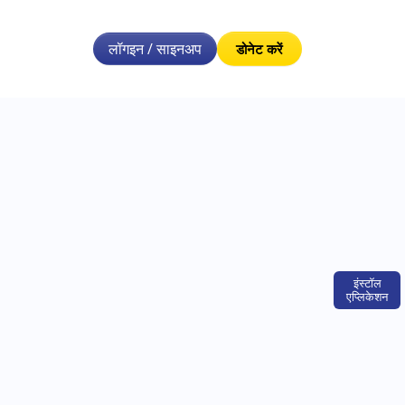
लॉगइन / साइनअप
डोनेट करें
इंस्टॉल
एप्लिकेशन