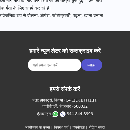
 उमा मोय मोय को गोद लिया तब जो की यात्रा शुरू हुई । उमा मोय
ार्यता के लिए संघर्ष कर रहे हैं।
और सार्वजनिक रुप से बोलना, ओपेरा, फोटोग्राफी, पढ़ना, खाना बनाना
हमारे न्यूज लेटर को सब्सक्राइब करें
ज्वाइन
हमसे संपर्क करें
पता:
हागवर्ट्स, विन्ध्या -C4,CIE-IIITH,IIIT,
गाचीबोवली, हैदराबाद -500032
हेल्पलाइन
844-844-8996
अस्वीकरण या सूचना |
नियम व शर्त |
गोपनीयता |
बौद्धिक संपदा