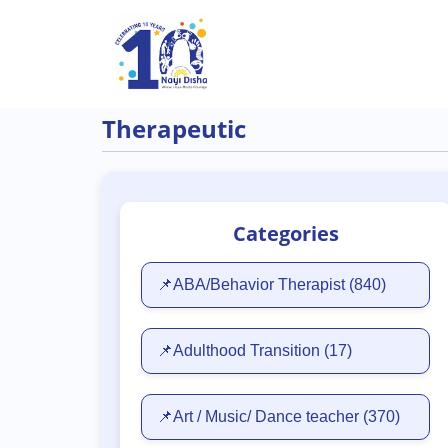
Skip to main content
Therapeutic
Categories
📌ABA/Behavior Therapist
(840)
📌Adulthood Transition
(17)
📌Art / Music/ Dance teacher
(370)