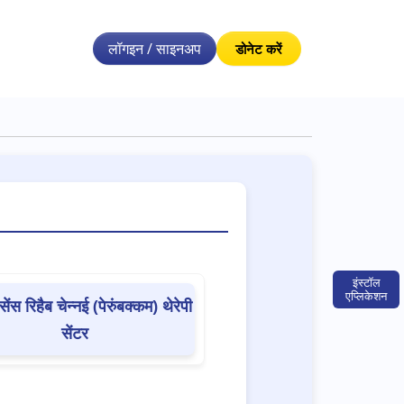
लॉगइन / साइनअप
डोनेट करें
इंस्टॉल
एप्लिकेशन
सेंस रिहैब चेन्नई (पेरुंबक्कम) थेरेपी
सेंटर