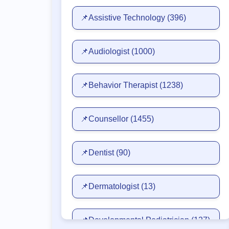
📌Assistive Technology
(396)
📌Audiologist
(1000)
📌Behavior Therapist
(1238)
📌Counsellor
(1455)
📌Dentist
(90)
📌Dermatologist
(13)
📌Developmental Pediatrician
(127)