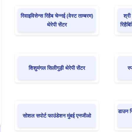
रिवाइविसेन्स रिहैब चेन्नई (वेस्ट ताम्बरम)
श्री
थेरेपी सेंटर
रिहैबि
शिशुमंगल सिलीगुड़ी थेरेपी सेंटर
स्
डाउन स
सोशल सपोर्ट फाउंडेशन मुंबई एनजीओ