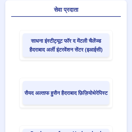
सेवा प्रदाता
📌Early Intervention Centre(EIC)
(344)
📌Early Interventionist
(816)
साधना इंस्टीट्यूट फॉर द मेंटली चैलेंज्ड
हैदराबाद अर्ली इंटरवेंशन सेंटर (इआईसी)
📌Educational
(188)
📌Endocrinologist
(12)
सैयद अल्ताफ हुसैन हैदराबाद फ़िज़ियोथेरेपिस्ट
📌Financial and Legal Services
(13)
📌General Physician
(48)
📌Geneticist
(14)