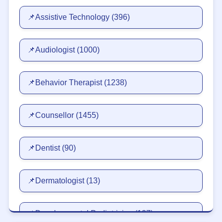
📌Assistive Technology
(396)
📌Audiologist
(1000)
📌Behavior Therapist
(1238)
📌Counsellor
(1455)
📌Dentist
(90)
📌Dermatologist
(13)
📌Developmental Pediatrician
(127)