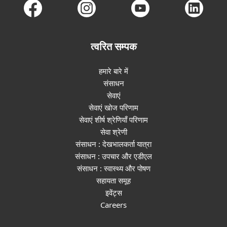
📌Ophthalmologist
(29)
त्वरित सम्पक
📌Orthotics
(27)
हमारे बारे में
📌Other therapists
(108)
संसाधन
सेवाएं
सेवाएं खोज परिणाम
📌Parent Organization
(57)
सेवाएं शीर्ष श्रेणियाँ परिणाम
सेवा श्रेणी
संसाधन : देखभालकर्ता यात्रा
📌Pediatric Neurologist
(24)
संसाधन : उपचार और एडीएल
संसाधन : स्वास्थ्य और पोषण
सहायता समूह
📌Pediatrician
(142)
इवेंट्स
Careers
📌Physiotherapist
(2015)