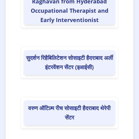
Raghavan from Hyderabad
Occupational Therapist and
Early Interventionist
📌Gynecologist
(36)
📌Helpline
(8)
सुदर्शन रिहैबिलिटेशन सोसाइटी हैदराबाद अर्ली
📌Home health services
(36)
इंटरवेंशन सेंटर (इआईसी)
📌Homeopathic/Ayurvedic Doctor
(67)
📌Hospital/Clinic
(640)
वरुण ऑटिज़्म रीच सोसाइटी हैदराबाद थेरेपी
सेंटर
📌Inclusive School
(164)