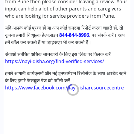
from Pune then please consider leaving a review. Your
Shveta mam is very good for our kid. She gave very good
डाउन सिंड्रोम (डी एस )
input can help a lot of other parents and caregivers
suggestions for my child. She is very helpful.
who are looking for service providers from Pune.
आयु वर्ग :
0 - 5 years ,6 - 12 years ,13 - 17 years
यदि आपके कोई प्रश्न हों या आप कोई समस्या रिपोर्ट करना चाहते हों, तो
लिंग
महिला, पुरुष
कृपया हमारी निःशुल्क हेल्पलाइन
844-844-8996.
पर संपर्क करें। आप
हमें कॉल कर सकते हैं या व्हाट्सएप भी कर सकते हैं।
सेवाओं संबंधित अधिक जानकारी के लिए इस लिंक पर क्लिक करें
https://nayi-disha.org/find-verified-services/
हमारे आगामी कार्यक्रमों और नई इनफार्मेशन रिसोर्सेज के साथ अपडेट रहने
के लिए हमारे फेसबुक पेज को फॉलो करें ।
https://www.facebook.com/nayidisharesourcecentre