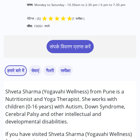
समय:
Monday to Saturday - 10.30am to 2.30 pm / 6 pm to 7.30 pm
★
★
★
★
★
रेटिंग्स : (5)
(1 समीक्षा )
फीस:
1000/- रुपये
संपर्क विवरण प्राप्त करें
हमारे बारे में
सेवाएं
गैलरी
समीक्षा
सेवाएं :
Shveta Sharma (Yogavahi Wellness) from Pune is a
परामर्श
Nutritionist and Yoga Therapist. She works with
काउंसिलिंग
children (0-16 years) with Autism, Down Syndrome,
Cerebral Palsy and other intellectual and
Pooja
निम्नलिखित विकलांगता संबंधित सेवाएं उपलब्ध :
developmental disabilities.
Published on: फ़रवरी 17, 2026
अटेंशन डेफिसिट (हाइपरएक्टिविटी) डिसऑर्डर (एडीडी/एडीएचडी)
★
★
★
★
★
ऑटिज्म स्पेक्ट्रम डिसऑर्डर (ए एस डी )
रेटिंग्स : (5)
If you have visited Shveta Sharma (Yogavahi Wellness)
सेरब्रल पाल्सी (सी पी )