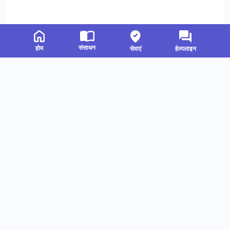
संसाधन
होम
सेवाएं
हेल्पलाइन
संबंधित संसाधन
हमें फॉलो करें