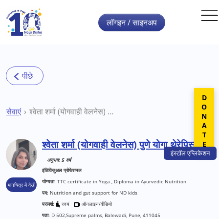
Skip to main content
लॉगइन / साइनअप
DONATE
सेवाएं
श्वेता शर्मा (योगवाही वेलनेस) पुणे योगा थेरेपिस्ट
श्वेता शर्मा (योगवाही वेलनेस) पुणे योगा थेरेपिस्ट
इंस्टॉल
एप्लिकेशन
अनुभव: 5 वर्ष
इंडिविजुअल प्रोफेशनल
योग्यता:
TTC certificate in Yoga , Diploma in Ayurvedic Nutrition
मानचित्र में देखें
पद:
Nutrition and gut support for ND kids
परामर्श:
स्वयं
ऑनलाइन/वीडियो
पता:
D 502,Supreme palms, Balewadi, Pune, 411045