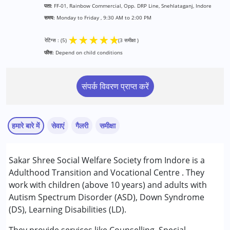
पता:
FF-01, Rainbow Commercial, Opp. DRP Line, Snehlataganj, Indore
समय:
Monday to Friday , 9:30 AM to 2:00 PM
★
★
★
★
★
रेटिंग्स : (5)
(3 समीक्षा )
फीस:
Depend on child conditions
संपर्क विवरण प्राप्त करें
हमारे बारे में
सेवाएं
गैलरी
समीक्षा
सेवाएं :
Sakar Shree Social Welfare Society from Indore is a
काउंसिलिंग
Adulthood Transition and Vocational Centre . They
स्पेशल एजुकेशन
work with children (above 10 years) and adults with
Autism Spectrum Disorder (ASD), Down Syndrome
Sarika Gupta
निम्नलिखित विकलांगता संबंधित सेवाएं उपलब्ध :
(DS), Learning Disabilities (LD).
Published on: जून 30, 2026
ऑटिज्म स्पेक्ट्रम डिसऑर्डर (ए एस डी )
★
★
★
★
★
डाउन सिंड्रोम (डी एस )
रेटिंग्स : (5)