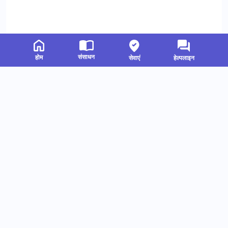
संसाधन
होम
सेवाएं
हेल्पलाइन
संबंधित संसाधन
हमें फॉलो करें