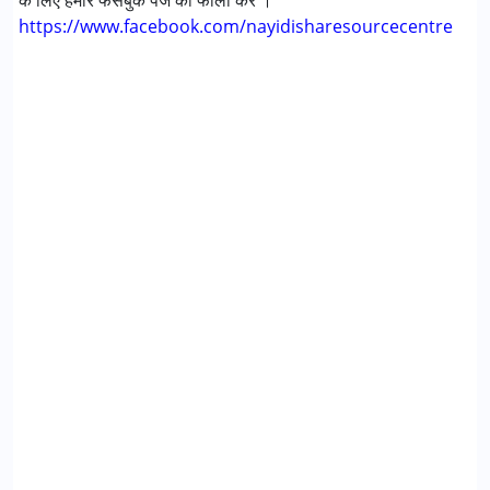
के लिए हमारे फेसबुक पेज को फॉलो करें ।
https://www.facebook.com/nayidisharesourcecentre