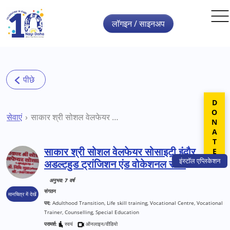
Skip to main content
लॉगइन / साइनअप
DONATE
सेवाएं
साकार श्री सोशल वेलफेयर सोसाइटी इंदौर अडल्टहुड ट्रांजिशन एंड वोकेशनल सेंटर
साकार श्री सोशल वेलफेयर सोसाइटी इंदौर
इंस्टॉल
एप्लिकेशन
अडल्टहुड ट्रांजिशन एंड वोकेशनल सेंटर
अनुभव: 7 वर्ष
संगठन
मानचित्र में देखें
पद:
Adulthood Transition, Life skill training, Vocational Centre, Vocational
Trainer, Counselling, Special Education
परामर्श:
स्वयं
ऑनलाइन/वीडियो