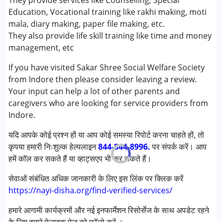
They provide services like Counselling, Special
लर्निंग डिसेबिलिटीज़ (एलडी)
Education, Vocational training like rakhi making, moti
A positive and supportive environment that helps special
mala, diary making, paper file making, etc.
children learn and grow.
आयु वर्ग :
6 - 12 years ,13 - 17 years ,above 18 years
They also provide life skill training like time and money
लिंग
महिला, पुरुष
management, etc
Atharv Gupta
Published on: जून 30, 2026
If you have visited Sakar Shree Social Welfare Society
★
★
★
★
★
from Indore then please consider leaving a review.
रेटिंग्स : (5)
Your input can help a lot of other parents and
This social welfare society is doing excellent work for
caregivers who are looking for service providers from
children. The training is well-organized, supportive, and
Indore.
help children develop important skills with confidence. The
staff is caring, dedicated, and creates a positive learning
यदि आपके कोई प्रश्न हों या आप कोई समस्या रिपोर्ट करना चाहते हों, तो
environment.
कृपया हमारी निःशुल्क हेल्पलाइन
844-844-8996.
पर संपर्क करें। आप
हमें कॉल कर सकते हैं या व्हाट्सएप भी कर सकते हैं।
Harendra Singh Ghuraiya
सेवाओं संबंधित अधिक जानकारी के लिए इस लिंक पर क्लिक करें
Published on: जून 30, 2026
https://nayi-disha.org/find-verified-services/
★
★
★
★
★
रेटिंग्स : (5)
हमारे आगामी कार्यक्रमों और नई इनफार्मेशन रिसोर्सेज के साथ अपडेट रहने
Excellent centre for specially abled children