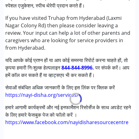
काउंसिलिंग
स्पेशल एजुकेशन, स्पीच थेरेपी प्रदान करते हैं।
ऑक्यूपेशनल थेरेपी
If you have visited Truhap from Hyderabad (Laxmi
रेमेडियल एजुकेशन
Nagar Colony Rd) then please consider leaving a
स्पेशल एजुकेशन
review. Your input can help a lot of other parents and
स्पीच थेरेपी
caregivers who are looking for service providers in
from Hyderabad.
निम्नलिखित विकलांगता संबंधित सेवाएं उपलब्ध :
अटेंशन डेफिसिट (हाइपरएक्टिविटी) डिसऑर्डर (एडीडी/एडीएचडी)
यदि आपके कोई प्रश्न हों या आप कोई समस्या रिपोर्ट करना चाहते हों, तो
ऑटिज्म स्पेक्ट्रम डिसऑर्डर (ए एस डी )
कृपया हमारी निःशुल्क हेल्पलाइन
844-844-8996.
पर संपर्क करें। आप
सेरब्रल पाल्सी (सी पी )
हमें कॉल कर सकते हैं या व्हाट्सएप भी कर सकते हैं।
डाउन सिंड्रोम (डी एस )
ग्लोबल डेवलपमेंटल डिले (एर्लियर टर्म वाज़ एमआर)
सेवाओं संबंधित अधिक जानकारी के लिए इस लिंक पर क्लिक करें
लर्निंग डिसेबिलिटीज़ (एलडी)
https://nayi-disha.org/services/
मल्टिपल डिसेबिलिटीज़ (एमडी)
हमारे आगामी कार्यक्रमों और नई इनफार्मेशन रिसोर्सेज के साथ अपडेट रहने
सेंसरी प्रोसेसिंग डिसऑर्डर (SPD)
के लिए हमारे फेसबुक पेज को फॉलो करें ।
https://www.facebook.com/nayidisharesourcecentre
आयु वर्ग :
0 - 5 years ,6 - 12 years ,13 - 17 years ,above 18
years
लिंग
महिला, पुरुष