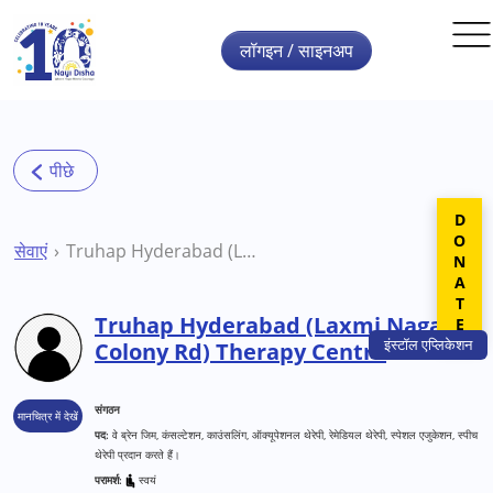
Skip to main content
लॉगइन / साइनअप
DONATE
सेवाएं
Truhap Hyderabad (Laxmi Nagar Colony Rd) Therapy Centre
Truhap Hyderabad (Laxmi Nagar
इंस्टॉल
एप्लिकेशन
Colony Rd) Therapy Centre
संगठन
मानचित्र में देखें
पद:
वे ब्रेन जिम, कंसल्टेशन, काउंसलिंग, ऑक्यूपेशनल थेरेपी, रेमेडियल थेरेपी, स्पेशल एजुकेशन, स्पीच
थेरेपी प्रदान करते हैं।
परामर्श:
स्वयं