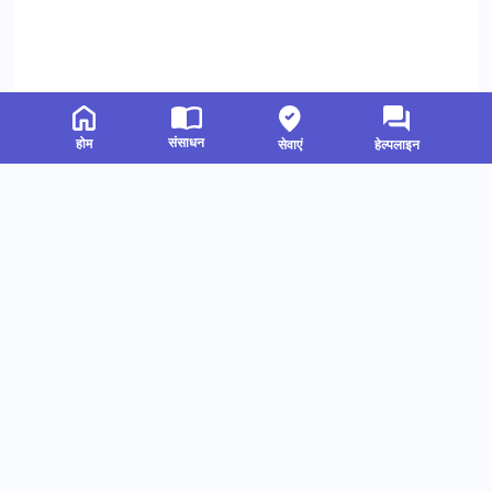
संसाधन
होम
सेवाएं
हेल्पलाइन
संबंधित संसाधन
हमें फॉलो करें