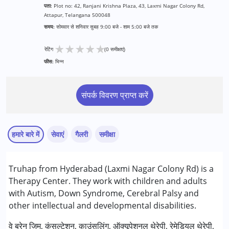
पता:
Plot no: 42, Ranjani Krishna Plaza, 43, Laxmi Nagar Colony Rd,
Attapur, Telangana 500048
समय:
सोमवार से शनिवार सुबह 9:00 बजे - शाम 5:00 बजे तक
★
★
★
★
★
रेटिंग
(0 समीक्षाएं)
फीस:
भिन्न
संपर्क विवरण प्राप्त करें
हमारे बारे में
सेवाएं
गैलरी
समीक्षा
सेवाएं :
Truhap from Hyderabad (Laxmi Nagar Colony Rd) is a
आकलन
Therapy Center. They work with children and adults
बिहेवियर थेरेपी
with Autism, Down Syndrome, Cerebral Palsy and
बिहेवियर मॉडिफिकेशन
other intellectual and developmental disabilities.
ब्रेन जिम
परामर्श
वे ब्रेन जिम, कंसल्टेशन, काउंसलिंग, ऑक्यूपेशनल थेरेपी, रेमेडियल थेरेपी,