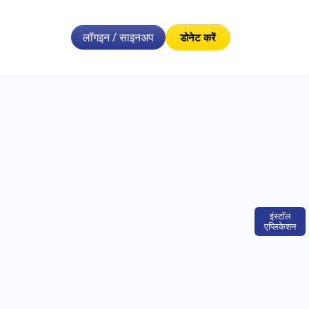
लॉगइन / साइनअप
डोनेट करें
इंस्टॉल
एप्लिकेशन