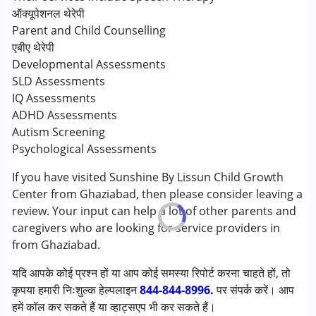
स्पेशल एजुकेशन
ऑक्यूपेशनल थेरेपी
स्पीच थेरेपी
Parent and Child Counselling
एबीए थेरेपी
निम्नलिखित विकलांगता संबंधित सेवाएं उपलब्ध :
Developmental Assessments
अटेंशन डेफिसिट (हाइपरएक्टिविटी) डिसऑर्डर (एडीडी/एडीएचडी)
SLD Assessments
ऑटिज्म स्पेक्ट्रम डिसऑर्डर (ए एस डी )
IQ Assessments
सेरब्रल पाल्सी (सी पी )
ADHD Assessments
डाउन सिंड्रोम (डी एस )
Autism Screening
ग्लोबल डेवलपमेंटल डिले (एर्लियर टर्म वाज़ एमआर)
Psychological Assessments
लर्निंग डिसेबिलिटीज़ (एलडी)
If you have visited Sunshine By Lissun Child Growth
मल्टिपल डिसेबिलिटीज़ (एमडी)
Center from Ghaziabad, then please consider leaving a
सेंसरी प्रोसेसिंग डिसऑर्डर (SPD)
review. Your input can help a lot of other parents and
अंडायग्नोज्ड
caregivers who are looking for service providers in
from Ghaziabad.
आयु वर्ग :
0 - 5 years ,6 - 12 years ,13 - 17 years
यदि आपके कोई प्रश्न हों या आप कोई समस्या रिपोर्ट करना चाहते हों, तो
कृपया हमारी निःशुल्क हेल्पलाइन
844-844-8996.
पर संपर्क करें। आप
हमें कॉल कर सकते हैं या व्हाट्सएप भी कर सकते हैं।