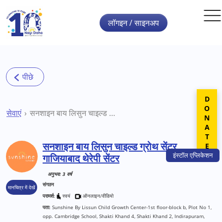
Skip to main content
लॉगइन / साइनअप
DONATE
सेवाएं
सनशाइन बाय लिसुन चाइल्ड ग्रोथ सेंटर गाजियाबाद थेरेपी सेंटर
सनशाइन बाय लिसुन चाइल्ड ग्रोथ सेंटर
इंस्टॉल
एप्लिकेशन
गाजियाबाद थेरेपी सेंटर
अनुभव: 3 वर्ष
संगठन
मानचित्र में देखें
परामर्श:
स्वयं
ऑनलाइन/वीडियो
पता:
Sunshine By Lissun Child Growth Center-1st floor-block b, Plot No 1,
opp. Cambridge School, Shakti Khand 4, Shakti Khand 2, Indirapuram,