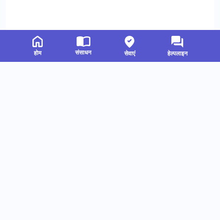
संसाधन
होम
सेवाएं
हेल्पलाइन
संबंधित संसाधन
हमें फॉलो करें