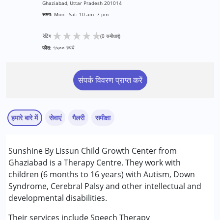
Ghaziabad, Uttar Pradesh 201014
समय:
Mon - Sat: 10 am -7 pm
★
★
★
★
★
रेटिंग
(0 समीक्षाएं)
फीस:
१५०० रुपये
संपर्क विवरण प्राप्त करें
हमारे बारे में
सेवाएं
गैलरी
समीक्षा
सेवाएं :
Sunshine By Lissun Child Growth Center from
एबीए थेरेपी
Ghaziabad is a Therapy Centre. They work with
आकलन
children (6 months to 16 years) with Autism, Down
बिहेवियर थेरेपी
Syndrome, Cerebral Palsy and other intellectual and
काउंसिलिंग
developmental disabilities.
ऑक्यूपेशनल थेरेपी
सेंसरी इंटीग्रेशन
Their services include Speech Therapy