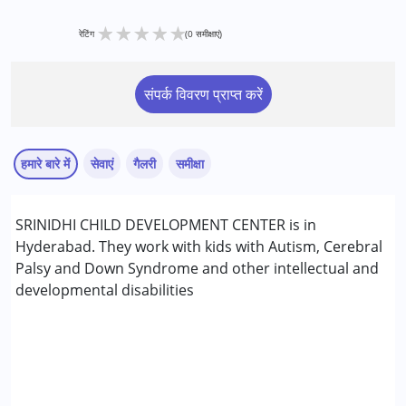
★
★
★
★
★
रेटिंग
(0 समीक्षाएं)
संपर्क विवरण प्राप्त करें
हमारे बारे में
सेवाएं
गैलरी
समीक्षा
सेवाएं :
SRINIDHI CHILD DEVELOPMENT CENTER is in
एबीए थेरेपी
Hyderabad. They work with kids with Autism, Cerebral
बिहेवियर मॉडिफिकेशन
Palsy and Down Syndrome and other intellectual and
नाटक चिकित्सा
developmental disabilities
निम्नलिखित विकलांगता संबंधित सेवाएं उपलब्ध :
अटेंशन डेफिसिट (हाइपरएक्टिविटी) डिसऑर्डर (एडीडी/एडीएचडी)
ऑटिज्म स्पेक्ट्रम डिसऑर्डर (ए एस डी )
सेरब्रल पाल्सी (सी पी )