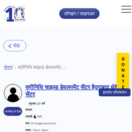
Skip to main content
लॉगइन / साइनअप
DONATE
सेवाएं
स्रीनिधि चाइल्ड डेवलपमेंट सेंटर हैदराबाद थेरेपी सेंटर
स्रीनिधि चाइल्ड डेवलपमेंट सेंटर हैदराबाद थेरेपी
इंस्टॉल
एप्लिकेशन
सेंटर
अनुभव: 27 वर्ष
संगठन
मानचित्र में देखें
परामर्श:
स्वयं
पता:
Dr.Nagamanisunil
समय:
10am -8pm