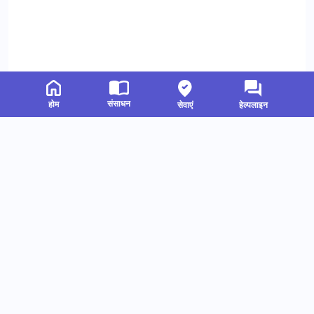
संसाधन
होम
सेवाएं
हेल्पलाइन
संबंधित संसाधन