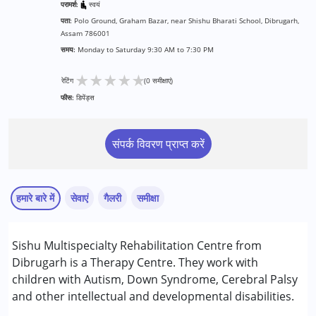
परामर्श:
स्वयं
पता:
Polo Ground, Graham Bazar, near Shishu Bharati School, Dibrugarh,
Assam 786001
समय:
Monday to Saturday 9:30 AM to 7:30 PM
★
★
★
★
★
रेटिंग
(0 समीक्षाएं)
फीस:
डिपेंड्स
संपर्क विवरण प्राप्त करें
हमारे बारे में
सेवाएं
गैलरी
समीक्षा
सेवाएं :
Sishu Multispecialty Rehabilitation Centre from
आकलन
Dibrugarh is a Therapy Centre. They work with
अर्ली इंटरवेंशन
children with Autism, Down Syndrome, Cerebral Palsy
ऑक्यूपेशनल थेरेपी
and other intellectual and developmental disabilities.
फिजियोथेरेपी