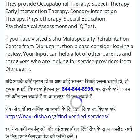
सेंसरी इंटीग्रेशन
They provide Occupational Therapy, Speech Therapy,
स्पेशल एजुकेशन
Early Intervention Therapy, Sensory Integration
स्पीच थेरेपी
Therapy, Physiotherapy, Special Education,
Psychological Assessment and IQ Test.
निम्नलिखित विकलांगता संबंधित सेवाएं उपलब्ध :
If you have visited Sishu Multispecialty Rehabilitation
अटेंशन डेफिसिट (हाइपरएक्टिविटी) डिसऑर्डर (एडीडी/एडीएचडी)
Centre from Dibrugarh, then please consider leaving a
ऑटिज्म स्पेक्ट्रम डिसऑर्डर (ए एस डी )
review. Your input can help a lot of other parents and
सेरब्रल पाल्सी (सी पी )
caregivers who are looking for service providers from
डाउन सिंड्रोम (डी एस )
Dibrugarh.
ग्लोबल डेवलपमेंटल डिले (एर्लियर टर्म वाज़ एमआर)
लर्निंग डिसेबिलिटीज़ (एलडी)
यदि आपके कोई प्रश्न हों या आप कोई समस्या रिपोर्ट करना चाहते हों, तो
मल्टिपल डिसेबिलिटीज़ (एमडी)
कृपया हमारी निःशुल्क हेल्पलाइन
844-844-8996.
पर संपर्क करें। आप
सेंसरी प्रोसेसिंग डिसऑर्डर (SPD)
हमें कॉल कर सकते हैं या व्हाट्सएप भी कर सकते हैं।
अंडायग्नोज्ड
सेवाओं संबंधित अधिक जानकारी के लिए इस लिंक पर क्लिक करें
आयु वर्ग :
0 - 5 years ,6 - 12 years ,13 - 17 years
https://nayi-disha.org/find-verified-services/
लिंग
महिला, पुरुष
हमारे आगामी कार्यक्रमों और नई इनफार्मेशन रिसोर्सेज के साथ अपडेट रहने
के लिए हमारे फेसबुक पेज को फॉलो करें ।