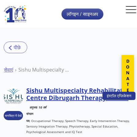
Skip to main content
लॉगइन / साइनअप
DONATE
सेवाएं
Sishu Multispecialty Rehabilitation Centre Dibrugarh Therapy Centre
Sishu Multispecialty Rehabilitation
इंस्टॉल
एप्लिकेशन
Centre Dibrugarh Therapy Centre
अनुभव: 10 वर्ष
संगठन
मानचित्र में देखें
पद:
Occupational Therapy, Speech Therapy, Early Intervention Therapy,
Sensory Integration Therapy, Physiotherapy, Special Education,
Psychological Assessment and IQ Test