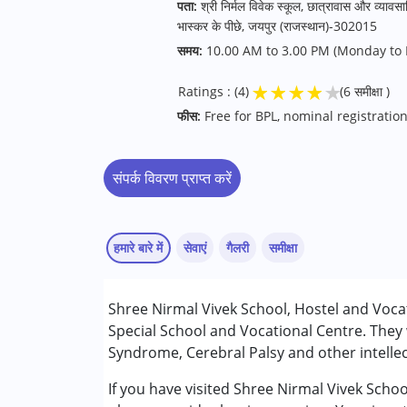
पता:
श्री निर्मल विवेक स्कूल, छात्रावास और व्यावसाय
भास्कर के पीछे, जयपुर (राजस्थान)-302015
समय:
10.00 AM to 3.00 PM (Monday to 
★
★
★
★
★
Ratings : (4)
(6 समीक्षा )
फीस:
Free for BPL, nominal registration
संपर्क विवरण प्राप्त करें
हमारे बारे में
सेवाएं
गैलरी
समीक्षा
सेवाएं :
Shree Nirmal Vivek School, Hostel and Vocat
बिहेवियर थेरेपी
Special School and Vocational Centre. They
काउंसिलिंग
Syndrome, Cerebral Palsy and other intellec
अर्ली इंटरवेंशन
Sonia
ऑक्यूपेशनल थेरेपी
If you have visited Shree Nirmal Vivek Scho
Published on: जून 28, 2024
साइकोथेरेपी