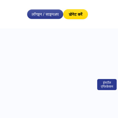
लॉगइन / साइनअप
डोनेट करें
इंस्टॉल
एप्लिकेशन