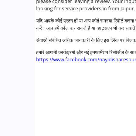
please consider leaving a review. Your inpu
★
★
★
★
★
रेमेडियल एजुकेशन
Ratings : (4)
looking for service providers in from Jaipur.
राहत देखभाल
बहुत अच्छा
यदि आपके कोई प्रश्न हों या आप कोई समस्या रिपोर्ट करना च
स्पेशल एजुकेशन
करें। आप हमें कॉल कर सकते हैं या व्हाट्सएप भी कर सकते 
स्पीच थेरेपी
Sandeep Sharma
सेवाओं संबंधित अधिक जानकारी के लिए इस लिंक पर क्लिक
Published on: जून 28, 2024
निम्नलिखित विकलांगता संबंधित सेवाएं उपलब्ध :
★
★
★
★
★
अटेंशन डेफिसिट (हाइपरएक्टिविटी) डिसऑर्डर (एडीड
Ratings : (4)
हमारे आगामी कार्यक्रमों और नई इनफार्मेशन रिसोर्सेज के 
ऑटिज्म स्पेक्ट्रम डिसऑर्डर (ए एस डी )
https://www.facebook.com/nayidisharesou
I moved to Chandigarh very recently, When I w
सेरब्रल पाल्सी (सी पी )
and well trained here . overall good
डाउन सिंड्रोम (डी एस )
मिर्गी
Alka
फ़्रिजाइल एक्स सिंड्रोम
ग्लोबल डेवलपमेंटल डिले (एर्लियर टर्म वाज़ एमआर)
Published on: मई 31, 2024
★
★
★
★
★
लर्निंग डिसेबिलिटीज़ (एलडी)
Ratings : (4)
मल्टिपल डिसेबिलिटीज़ (एमडी)
My son has improved a lot.
सेंसरी प्रोसेसिंग डिसऑर्डर (SPD)
अंडायग्नोज्ड
Neetu