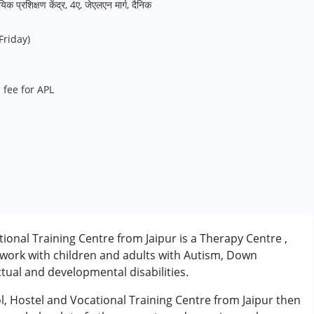
िक प्रशिक्षण केंद्र, 4ए, जेएलएन मार्ग, दैनिक
Friday)
 fee for APL
ional Training Centre from Jaipur is a Therapy Centre ,
 work with children and adults with Autism, Down
tual and developmental disabilities.
ol, Hostel and Vocational Training Centre from Jaipur then