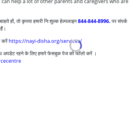
t can help a lot of other parents and caregivers who are
ाहते हों, तो कृपया हमारी निःशुल्क हेल्पलाइन
844-844-8996.
पर संपर्क
हैं।
 करें
https://nayi-disha.org/services/
ी/एडीएचडी)
साथ अपडेट रहने के लिए हमारे फेसबुक पेज को फॉलो करें ।
rcecentre
as in Jaipur my kid used to visit this school . All the teachers are very good