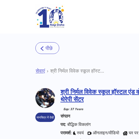
Skip to main content
सेवाएं
श्री निर्मल विवेक स्कूल हॉस्टल एंड वोकेशनल ट्रेनिंग सेंटर जयपुर थेरेपी सेंटर
श्री निर्मल विवेक स्कूल हॉस्टल एंड 
थेरेपी सेंटर
Exp: 37 Years
संगठन
मानचित्र में देखें
पद:
बौद्धिक विकलांग
परामर्श:
स्वयं
ऑनलाइन/वीडियो
घर पर