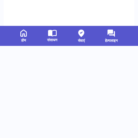
संसाधन
होम
सेवाएं
हेल्पलाइन
संबंधित संसाधन
हमें फॉलो करें