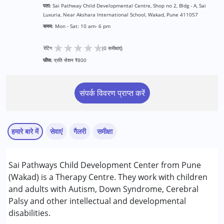
पता:
Sai Pathway Child Developmental Centre, Shop no 2, Bldg - A, Sai
Luxuria, Near Akshara International School, Wakad, Pune 411057
समय:
Mon - Sat: 10 am- 6 pm
★
★
★
★
★
रेटिंग
(0 समीक्षाएं)
फीस:
प्रति सेशन ₹800
संपर्क विवरण प्राप्त करें
हमारे बारे में
सेवाएं
गैलरी
समीक्षा
सेवाएं :
Sai Pathways Child Development Center from Pune
अर्ली इंटरवेंशन
(Wakad) is a Therapy Centre. They work with children
एनआईओएस/कॉलेज
and adults with Autism, Down Syndrome, Cerebral
ऑक्यूपेशनल थेरेपी
Palsy and other intellectual and developmental
रेमेडियल एजुकेशन
disabilities.
स्पेशल एजुकेशन