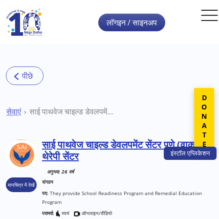
Skip to main content
लॉगइन / साइनअप
DONATE
सेवाएं
साई पाथवेज चाइल्ड डेवलपमेंट सेंटर पुणे (वाकड) थेरेपी सेंटर
साई पाथवेज चाइल्ड डेवलपमेंट सेंटर पुणे (वाकड)
इंस्टॉल
एप्लिकेशन
थेरेपी सेंटर
अनुभव: 26 वर्ष
संगठन
मानचित्र में देखें
पद:
They provide School Readiness Program and Remedial Education
Program
परामर्श:
स्वयं
ऑनलाइन/वीडियो