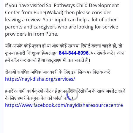
If you have visited Sai Pathways Child Development
निम्नलिखित विकलांगता संबंधित सेवाएं उपलब्ध :
Center from Pune(Wakad) then please consider
अटेंशन डेफिसिट (हाइपरएक्टिविटी) डिसऑर्डर (एडीडी/एडीएचडी)
leaving a review. Your input can help a lot of other
ऑटिज्म स्पेक्ट्रम डिसऑर्डर (ए एस डी )
parents and caregivers who are looking for service
सेरब्रल पाल्सी (सी पी )
providers in from Pune.
डाउन सिंड्रोम (डी एस )
यदि आपके कोई प्रश्न हों या आप कोई समस्या रिपोर्ट करना चाहते हों, तो
ग्लोबल डेवलपमेंटल डिले (एर्लियर टर्म वाज़ एमआर)
कृपया हमारी निःशुल्क हेल्पलाइन
मल्टिपल डिसेबिलिटीज़ (एमडी)
844-844-8996.
पर संपर्क करें। आप
हमें कॉल कर सकते हैं या व्हाट्सएप भी कर सकते हैं।
अंडायग्नोज्ड
सेवाओं संबंधित अधिक जानकारी के लिए इस लिंक पर क्लिक करें
आयु वर्ग :
0 - 5 years ,6 - 12 years ,13 - 17 years ,above 18
https://nayi-disha.org/services/
years
हमारे आगामी कार्यक्रमों और नई इनफार्मेशन रिसोर्सेज के साथ अपडेट रहने
के लिए हमारे फेसबुक पेज को फॉलो करें ।
https://www.facebook.com/nayidisharesourcecentre