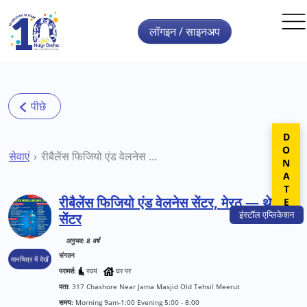
Skip to main content
लॉगइन / साइनअप
DONATE
सेवाएं
रीबैलेंस फिजियो एंड वेलनेस सेंटर, मेरठ — थेरेपी सेंटर
रीबैलेंस फिजियो एंड वेलनेस सेंटर, मेरठ — थेरेपी
इंस्टॉल
एप्लिकेशन
सेंटर
अनुभव: 8 वर्ष
संगठन
मानचित्र में देखें
परामर्श:
स्वयं
घर पर
पता:
317 Chashore Near Jama Masjid Old Tehsil Meerut
समय:
Morning 9am-1:00 Evening 5:00 - 8:00