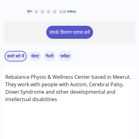
★
★
★
★
★
रेटिंग
(0 समीक्षाएं)
संपर्क विवरण प्राप्त करें
हमारे बारे में
सेवाएं
गैलरी
समीक्षा
सेवाएं :
Rebalance Physio & Wellness Center based in Meerut.
फिजियोथेरेपी
They work with people with Autism, Cerebral Palsy,
लिंग
लड़के, लड़कियाँ
Down Syndrome and other developmental and
intellectual disabilities