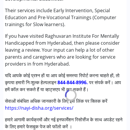
निम्नलिखित विकलांगता संबंधित सेवाएं उपलब्ध :
अटेंशन डेफिसिट (हाइपरएक्टिविटी) डिसऑर्डर (एडीडी/एडीएचडी)
Their services include Early Intervention, Special
ऑटिज्म स्पेक्ट्रम डिसऑर्डर (ए एस डी )
Education and Pre-Vocational Trainings (Computer
सेरब्रल पाल्सी (सी पी )
trainings for Slow learners).
डाउन सिंड्रोम (डी एस )
If you have visited Raghuvaran Institute For Mentally
मिर्गी
Handicapped from Hyderabad, then please consider
फ़्रिजाइल एक्स सिंड्रोम
leaving a review. Your input can help a lot of other
ग्लोबल डेवलपमेंटल डिले (एर्लियर टर्म वाज़ एमआर)
parents and caregivers who are looking for service
लर्निंग डिसेबिलिटीज़ (एलडी)
providers in from Hyderabad.
मल्टिपल डिसेबिलिटीज़ (एमडी)
सेंसरी प्रोसेसिंग डिसऑर्डर (SPD)
यदि आपके कोई प्रश्न हों या आप कोई समस्या रिपोर्ट करना चाहते हों, तो
अंडायग्नोज्ड
कृपया हमारी निःशुल्क हेल्पलाइन
844-844-8996.
पर संपर्क करें। आप
हमें कॉल कर सकते हैं या व्हाट्सएप भी कर सकते हैं।
आयु वर्ग :
0 - 5 years ,6 - 12 years ,13 - 17 years ,above 18
years
सेवाओं संबंधित अधिक जानकारी के लिए इस लिंक पर क्लिक करें
https://nayi-disha.org/services/
हमारे आगामी कार्यक्रमों और नई इनफार्मेशन रिसोर्सेज के साथ अपडेट रहने
के लिए हमारे फेसबुक पेज को फॉलो करें ।