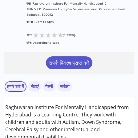
पता:
Raghuvaran Institute For Mentally Handicapped -2-
108/2/131,Manasani Colony,Sri Sai enclave, near Pareeksha school,
Boduppal, 500092
समय:
10am to 6pm
★
★
★
★
★
रेटिंग
(0 समीक्षाएं)
फीस:
According to case
संपर्क विवरण प्राप्त करें
हमारे बारे में
सेवाएं
गैलरी
समीक्षा
सेवाएं :
Raghuvaran Institute For Mentally Handicapped from
अर्ली इंटरवेंशन
Hyderabad is a Learning Centre. They work with
रेमेडियल एजुकेशन
children and adults with Autism, Down Syndrome,
स्पेशल एजुकेशन
Cerebral Palsy and other intellectual and
developmental disabilities.