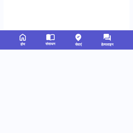
संसाधन
होम
सेवाएं
हेल्पलाइन
संबंधित संसाधन