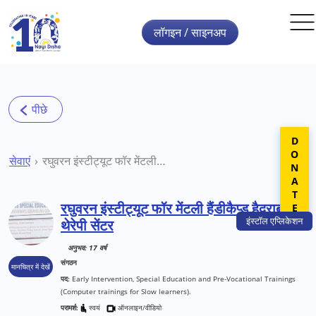
Skip to main content
लॉगइन / साइनअप
DONATE
सेवाएं
रघुवरन इंस्टीट्यूट फॉर मेंटली हैंडीकैप्ड हैदराबाद थेरेपी सेंटर
रघुवरन इंस्टीट्यूट फॉर मेंटली हैंडीकैप्ड हैदराबाद
इंस्टॉल
एप्लिकेशन
थेरेपी सेंटर
अनुभव: 17 वर्ष
संगठन
मानचित्र में देखें
पद:
Early Intervention, Special Education and Pre-Vocational Trainings
(Computer trainings for Slow learners).
परामर्श:
स्वयं
ऑनलाइन/वीडियो