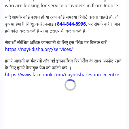
सेरब्रल पाल्सी (सी पी )
who are looking for service providers in from Indore.
डाउन सिंड्रोम (डी एस )
यदि आपके कोई प्रश्न हों या आप कोई समस्या रिपोर्ट करना चाहते हों, तो
लर्निंग डिसेबिलिटीज़ (एलडी)
कृपया हमारी निःशुल्क हेल्पलाइन
मल्टिपल डिसेबिलिटीज़ (एमडी)
844-844-8996.
पर संपर्क करें। आप
हमें कॉल कर सकते हैं या व्हाट्सएप भी कर सकते हैं।
अंडायग्नोज्ड
सेवाओं संबंधित अधिक जानकारी के लिए इस लिंक पर क्लिक करें
आयु वर्ग :
0 - 5 years ,6 - 12 years ,13 - 17 years ,above 18
https://nayi-disha.org/services/
years
लिंग
महिला, पुरुष
हमारे आगामी कार्यक्रमों और नई इनफार्मेशन रिसोर्सेज के साथ अपडेट रहने
के लिए हमारे फेसबुक पेज को फॉलो करें ।
https://www.facebook.com/nayidisharesourcecentre