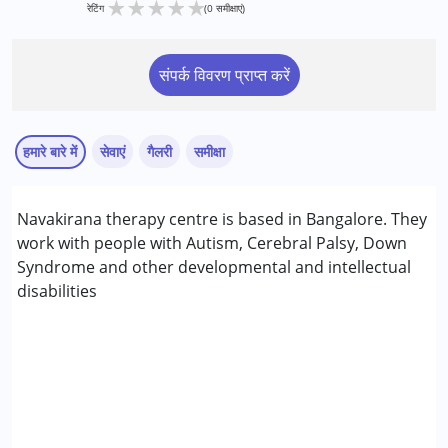
★
★
★
★
★
रेटिंग
(0 समीक्षाएं)
संपर्क विवरण प्राप्त करें
हमारे बारे में
सेवाएं
गैलरी
समीक्षा
सेवाएं :
Navakirana therapy centre is based in Bangalore. They
कला आधारित चिकित्सा
work with people with Autism, Cerebral Palsy, Down
बिहेवियर मॉडिफिकेशन
Syndrome and other developmental and intellectual
काउंसिलिंग
disabilities
ऑक्यूपेशनल थेरेपी
स्पेशल एजुकेशन
स्पीच थेरेपी
निम्नलिखित विकलांगता संबंधित सेवाएं उपलब्ध :
अटेंशन डेफिसिट (हाइपरएक्टिविटी) डिसऑर्डर (एडीडी/एडीएचडी)
ऑटिज्म स्पेक्ट्रम डिसऑर्डर (ए एस डी )