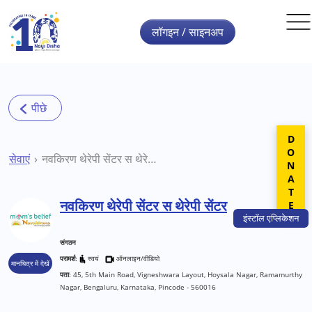
Skip to main content
लॉगइन / साइनअप
DONATE
सेवाएं
नवकिरण थेरेपी सेंटर स थेरेपी सेंटर
नवकिरण थेरेपी सेंटर स थेरेपी सेंटर
इंस्टॉल
एप्लिकेशन
संगठन
परामर्श:
स्वयं
ऑनलाइन/वीडियो
मानचित्र में देखें
पता:
45, 5th Main Road, Vigneshwara Layout, Hoysala Nagar, Ramamurthy
Nagar, Bengaluru, Karnataka, Pincode - 560016