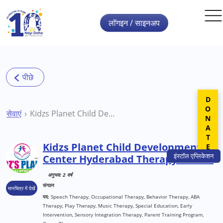
Skip to main content
लॉगइन / साइनअप
DONATE
सेवाएं
Kidzs Planet Child Development Center Hyderabad Therapy Centre
Kidzs Planet Child Development
इंस्टॉल
एप्लिकेशन
Center Hyderabad Therapy Centre
अनुभव: 2 वर्ष
संगठन
मानचित्र में देखें
पद:
Speech Therapy, Occupational Therapy, Behavior Therapy, ABA
Therapy, Play Therapy, Music Therapy, Special Education, Early
Intervention, Sensory Integration Therapy, Parent Training Program,