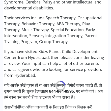
Syndrome, Cerebral Palsy and other intellectual and
संगीतीय उपचार
developmental disabilities.
ऑक्यूपेशनल थेरेपी
प्ले थेरेपी
Their services include Speech Therapy, Occupational
सेंसरी इंटीग्रेशन
Therapy, Behavior Therapy, ABA Therapy, Play
स्पेशल एजुकेशन
Therapy, Music Therapy, Special Education, Early
स्पीच थेरेपी
Intervention, Sensory Integration Therapy, Parent
Training Program, Group Therapy.
निम्नलिखित विकलांगता संबंधित सेवाएं उपलब्ध :
If you have visited Kidzs Planet Child Development
अटेंशन डेफिसिट (हाइपरएक्टिविटी) डिसऑर्डर (एडीडी/एडीएचडी)
Center from Hyderabad, then please consider leaving
ऑटिज्म स्पेक्ट्रम डिसऑर्डर (ए एस डी )
a review. Your input can help a lot of other parents
सेरब्रल पाल्सी (सी पी )
and caregivers who are looking for service providers
डाउन सिंड्रोम (डी एस )
from Hyderabad.
ग्लोबल डेवलपमेंटल डिले (एर्लियर टर्म वाज़ एमआर)
लर्निंग डिसेबिलिटीज़ (एलडी)
यदि आपके कोई प्रश्न हों या आप कोई समस्या रिपोर्ट करना चाहते हों, तो
सेंसरी प्रोसेसिंग डिसऑर्डर (SPD)
कृपया हमारी निःशुल्क हेल्पलाइन
844-844-8996.
पर संपर्क करें। आप
हमें कॉल कर सकते हैं या व्हाट्सएप भी कर सकते हैं।
आयु वर्ग :
0 - 5 वर्ष, 6 - 12 वर्ष
लिंग
महिला, पुरुष
सेवाओं संबंधित अधिक जानकारी के लिए इस लिंक पर क्लिक करें