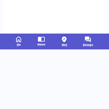
संसाधन
होम
सेवाएं
हेल्पलाइन
संबंधित संसाधन