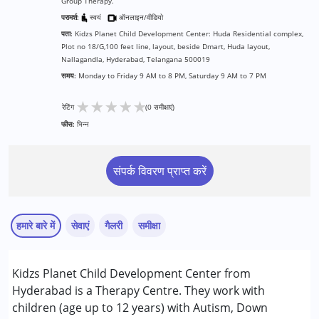
Group Therapy.
परामर्श:
स्वयं
ऑनलाइन/वीडियो
पता:
Kidzs Planet Child Development Center: Huda Residential complex,
Plot no 18/G,100 feet line, layout, beside Dmart, Huda layout,
Nallagandla, Hyderabad, Telangana 500019
समय:
Monday to Friday 9 AM to 8 PM, Saturday 9 AM to 7 PM
★
★
★
★
★
रेटिंग
(0 समीक्षाएं)
फीस:
भिन्न
संपर्क विवरण प्राप्त करें
हमारे बारे में
सेवाएं
गैलरी
समीक्षा
सेवाएं :
Kidzs Planet Child Development Center from
एबीए थेरेपी
Hyderabad is a Therapy Centre. They work with
बिहेवियर थेरेपी
children (age up to 12 years) with Autism, Down
अर्ली इंटरवेंशन