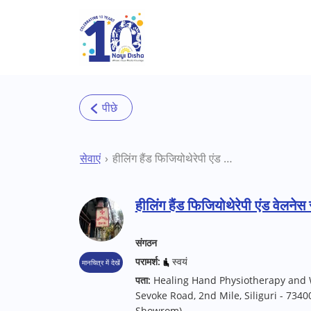
Skip to main content
सेवाएं
हीलिंग हैंड फिजियोथेरेपी एंड वेलनेस सेंटर सिलीगुड़ी योगा थेरेपिस्ट
हीलिंग हैंड फिजियोथेरेपी एंड वेलनेस स
संगठन
परामर्श:
स्वयं
मानचित्र में देखें
पता:
Healing Hand Physiotherapy and W
Sevoke Road, 2nd Mile, Siliguri - 73
Showrom)