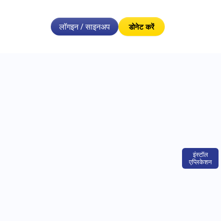
लॉगइन / साइनअप
डोनेट करें
इंस्टॉल
एप्लिकेशन