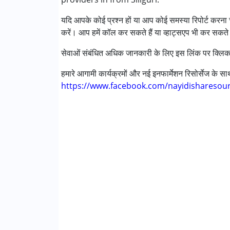
डाउन सिंड्रोम (डी एस )
यदि आपके कोई प्रश्न हों या आप कोई समस्या रिपोर्ट करना च
ग्लोबल डेवलपमेंटल डिले (एर्लियर टर्म वाज़ एमआर)
करें। आप हमें कॉल कर सकते हैं या व्हाट्सएप भी कर सकते 
लर्निंग डिसेबिलिटीज़ (एलडी)
मल्टिपल डिसेबिलिटीज़ (एमडी)
सेवाओं संबंधित अधिक जानकारी के लिए इस लिंक पर क्लिक
सेंसरी प्रोसेसिंग डिसऑर्डर (SPD)
अंडायग्नोज्ड
हमारे आगामी कार्यक्रमों और नई इनफार्मेशन रिसोर्सेज के 
https://www.facebook.com/nayidisharesou
आयु वर्ग :
0 - 5 years ,6 - 12 years ,13 - 17 year
लिंग
महिला, पुरुष