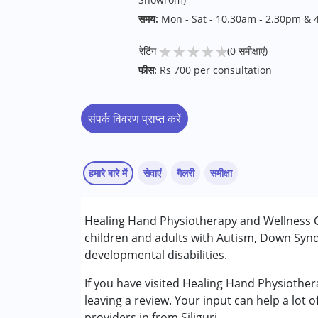
समय:
Mon - Sat - 10.30am - 2.30pm &
★
★
★
★
★
रेटिंग
(0 समीक्षाएं)
फीस:
Rs 700 per consultation
संपर्क विवरण प्राप्त करें
हमारे बारे में
सेवाएं
गैलरी
समीक्षा
सेवाएं :
Healing Hand Physiotherapy and Wellness Ce
फिजियोथेरेपी
children and adults with Autism, Down Synd
developmental disabilities.
निम्नलिखित विकलांगता संबंधित सेवाएं उपलब्ध :
अटेंशन डेफिसिट (हाइपरएक्टिविटी) डिसऑर्डर (एडीड
If you have visited Healing Hand Physiother
ऑटिज्म स्पेक्ट्रम डिसऑर्डर (ए एस डी )
leaving a review. Your input can help a lot 
सेरब्रल पाल्सी (सी पी )
providers in from Siliguri.