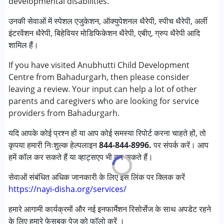
developmental disabilities.
ऑक्यूपेशनल थेरेपी
स्पेशल एजुकेशन
उनकी सेवाओं में स्पेशल एजुकेशन, ऑक्युपेशनल थैरेपी, स्पीच थैरेपी, अर्ली
स्पीच थेरेपी
इंटरवेंशन थैरेपी, बिहेवियर मोडिफिकेशन थैरेपी, एबीए, ग्रुप थैरेपी आदि
शामिल हैं।
निम्नलिखित विकलांगता संबंधित सेवाएं उपलब्ध :
If you have visited Anubhutti Child Development
अटेंशन डेफिसिट (हाइपरएक्टिविटी) डिसऑर्डर (एडीडी/एडीएचडी)
Centre from Bahadurgarh, then please consider
ऑटिज्म स्पेक्ट्रम डिसऑर्डर (ए एस डी )
leaving a review. Your input can help a lot of other
सेरब्रल पाल्सी (सी पी )
parents and caregivers who are looking for service
डाउन सिंड्रोम (डी एस )
providers from Bahadurgarh.
मिर्गी
फ़्रिजाइल एक्स सिंड्रोम
यदि आपके कोई प्रश्न हों या आप कोई समस्या रिपोर्ट करना चाहते हों, तो
ग्लोबल डेवलपमेंटल डिले (एर्लियर टर्म वाज़ एमआर)
कृपया हमारी निःशुल्क हेल्पलाइन
844-844-8996.
पर संपर्क करें। आप
लर्निंग डिसेबिलिटीज़ (एलडी)
हमें कॉल कर सकते हैं या व्हाट्सएप भी कर सकते हैं।
मल्टिपल डिसेबिलिटीज़ (एमडी)
सेंसरी प्रोसेसिंग डिसऑर्डर (SPD)
सेवाओं संबंधित अधिक जानकारी के लिए इस लिंक पर क्लिक करें
अंडायग्नोज्ड
https://nayi-disha.org/services/
हमारे आगामी कार्यक्रमों और नई इनफार्मेशन रिसोर्सेज के साथ अपडेट रहने
आयु वर्ग :
0 - 5 years ,6 - 12 years ,13 - 17 years ,above 18
के लिए हमारे फेसबुक पेज को फॉलो करें ।
years