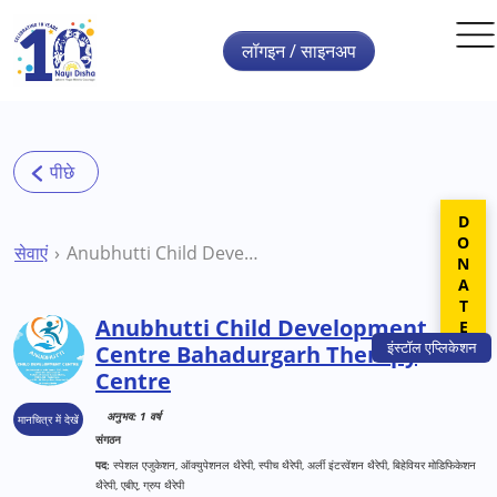
Skip to main content
लॉगइन / साइनअप
DONATE
सेवाएं
Anubhutti Child Development Centre Bahadurgarh Therapy Centre
Anubhutti Child Development
इंस्टॉल
एप्लिकेशन
Centre Bahadurgarh Therapy
Centre
अनुभव: 1 वर्ष
मानचित्र में देखें
संगठन
पद:
स्पेशल एजुकेशन, ऑक्युपेशनल थैरेपी, स्पीच थैरेपी, अर्ली इंटरवेंशन थैरेपी, बिहेवियर मोडिफिकेशन
थैरेपी, एबीए, ग्रुप थैरेपी