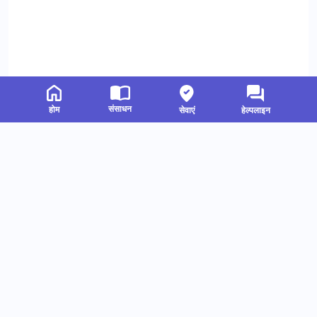
संसाधन
होम
सेवाएं
हेल्पलाइन
संबंधित संसाधन