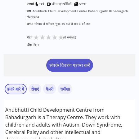
परामर्श:
स्वयं
ऑनलाइन/वीडियो
घर पर
पता:
Anubhutti Child Development Centre Bahadurgarh: Bahadurgarh,
Haryana
समय:
सोमवार से शनिवार, सुबह 10 बजे से शाम 6 बजे तक
★
★
★
★
★
रेटिंग
(0 समीक्षाएं)
फीस:
भिन्न
संपर्क विवरण प्राप्त करें
हमारे बारे में
सेवाएं
गैलरी
समीक्षा
सेवाएं :
Anubhutti Child Development Centre from
एबीए थेरेपी
Bahadurgarh is a Therapy Centre. They work with
बिहेवियर थेरेपी
children and adults with Autism, Down Syndrome,
बिहेवियर मॉडिफिकेशन
Cerebral Palsy and other intellectual and
अर्ली इंटरवेंशन