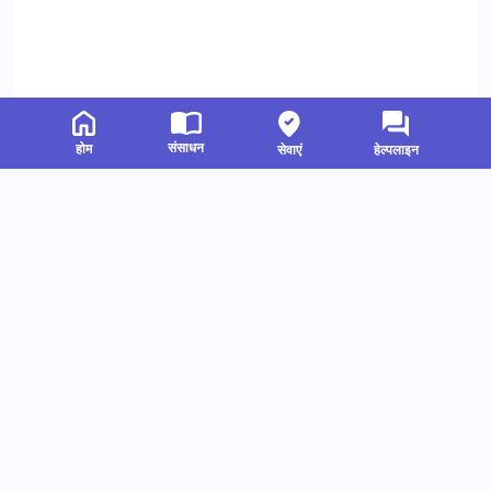
संसाधन
होम
सेवाएं
हेल्पलाइन
संबंधित संसाधन
हमें फॉलो करें