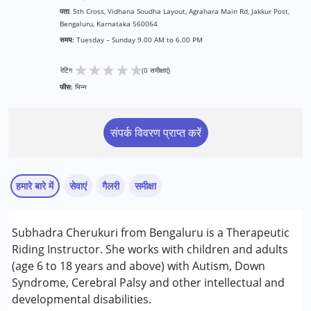
पता:
5th Cross, Vidhana Soudha Layout, Agrahara Main Rd, Jakkur Post,
Bengaluru, Karnataka 560064
समय:
Tuesday – Sunday 9.00 AM to 6.00 PM
★
★
★
★
★
रेटिंग
(0 समीक्षाएं)
फीस:
भिन्न
संपर्क विवरण प्राप्त करें
हमारे बारे में
सेवाएं
गैलरी
समीक्षा
Subhadra Cherukuri from Bengaluru is a Therapeutic
निम्नलिखित विकलांगता संबंधित सेवाएं उपलब्ध :
Riding Instructor. She works with children and adults
अटेंशन डेफिसिट (हाइपरएक्टिविटी) डिसऑर्डर (एडीडी/एडीएचडी)
(age 6 to 18 years and above) with Autism, Down
ऑटिज्म स्पेक्ट्रम डिसऑर्डर (ए एस डी )
Syndrome, Cerebral Palsy and other intellectual and
सेरब्रल पाल्सी (सी पी )
developmental disabilities.
डाउन सिंड्रोम (डी एस )