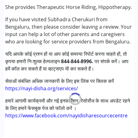
मिर्गी
She provides Therapeutic Horse Riding, Hippotherapy.
फ़्रिजाइल एक्स सिंड्रोम
If you have visited Subhadra Cherukuri from
ग्लोबल डेवलपमेंटल डिले (एर्लियर टर्म वाज़ एमआर)
Bengaluru, then please consider leaving a review. Your
लर्निंग डिसेबिलिटीज़ (एलडी)
input can help a lot of other parents and caregivers
मल्टिपल डिसेबिलिटीज़ (एमडी)
who are looking for service providers from Bengaluru.
सेंसरी प्रोसेसिंग डिसऑर्डर (SPD)
अंडायग्नोज्ड
यदि आपके कोई प्रश्न हों या आप कोई समस्या रिपोर्ट करना चाहते हों, तो
कृपया हमारी निःशुल्क हेल्पलाइन
844-844-8996.
पर संपर्क करें। आप
आयु वर्ग :
6 - 12 years ,13 - 17 years ,above 18 years
हमें कॉल कर सकते हैं या व्हाट्सएप भी कर सकते हैं।
लिंग
महिला, पुरुष
सेवाओं संबंधित अधिक जानकारी के लिए इस लिंक पर क्लिक करें
https://nayi-disha.org/services/
हमारे आगामी कार्यक्रमों और नई इनफार्मेशन रिसोर्सेज के साथ अपडेट रहने
के लिए हमारे फेसबुक पेज को फॉलो करें ।
https://www.facebook.com/nayidisharesourcecentre