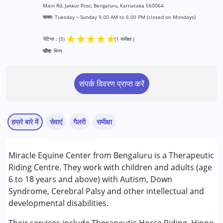
Main Rd, Jakkur Post, Bengaluru, Karnataka 560064
समय:
Tuesday – Sunday 9.00 AM to 6.00 PM (closed on Mondays)
★
★
★
★
★
रेटिंग्स : (5)
(1 समीक्षा )
फीस:
भिन्न
संपर्क विवरण प्राप्त करें
हमारे बारे में
सेवाएं
गैलरी
समीक्षा
सेवाएं :
Miracle Equine Center from Bengaluru is a Therapeutic
Animal-assisted therapy.
Riding Centre. They work with children and adults (age
6 to 18 years and above) with Autism, Down
निम्नलिखित विकलांगता संबंधित सेवाएं उपलब्ध :
Syndrome, Cerebral Palsy and other intellectual and
नई दिशा अभिभावक
अटेंशन डेफिसिट (हाइपरएक्टिविटी) डिसऑर्डर (एडीडी/एडीएचडी)
developmental disabilities.
Published on: मार्च 31, 2026
ऑटिज्म स्पेक्ट्रम डिसऑर्डर (ए एस डी )
★
★
★
★
★
सेरब्रल पाल्सी (सी पी )
रेटिंग्स : (5)