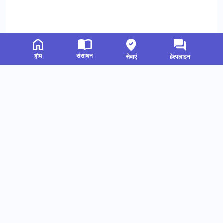
संसाधन
होम
सेवाएं
हेल्पलाइन
संबंधित संसाधन
हमें फॉलो करें