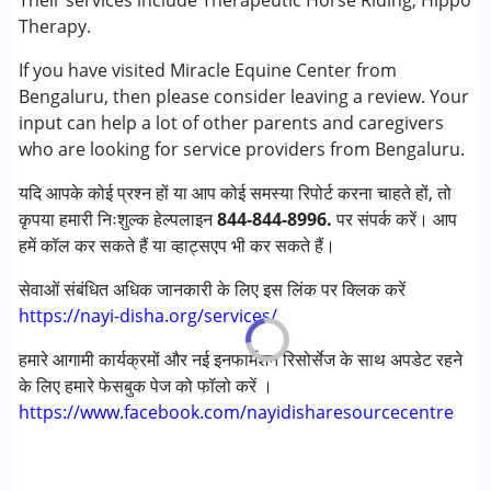
Their services include Therapeutic Horse Riding, Hippo
डाउन सिंड्रोम (डी एस )
Therapy.
Lots of improvement in my neurodivergent child after 1
मिर्गी
year of therapy.
If you have visited Miracle Equine Center from
फ़्रिजाइल एक्स सिंड्रोम
Bengaluru, then please consider leaving a review. Your
ग्लोबल डेवलपमेंटल डिले (एर्लियर टर्म वाज़ एमआर)
input can help a lot of other parents and caregivers
लर्निंग डिसेबिलिटीज़ (एलडी)
who are looking for service providers from Bengaluru.
मल्टिपल डिसेबिलिटीज़ (एमडी)
सेंसरी प्रोसेसिंग डिसऑर्डर (SPD)
यदि आपके कोई प्रश्न हों या आप कोई समस्या रिपोर्ट करना चाहते हों, तो
अंडायग्नोज्ड
कृपया हमारी निःशुल्क हेल्पलाइन
844-844-8996.
पर संपर्क करें। आप
हमें कॉल कर सकते हैं या व्हाट्सएप भी कर सकते हैं।
आयु वर्ग :
6 - 12 years ,13 - 17 years ,above 18 years
लिंग
महिला, पुरुष
सेवाओं संबंधित अधिक जानकारी के लिए इस लिंक पर क्लिक करें
https://nayi-disha.org/services/
हमारे आगामी कार्यक्रमों और नई इनफार्मेशन रिसोर्सेज के साथ अपडेट रहने
के लिए हमारे फेसबुक पेज को फॉलो करें ।
https://www.facebook.com/nayidisharesourcecentre