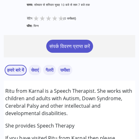
समय:
सोमवार से शनिवार सुबह 10 बजे से शाम 7 बजे तक
★
★
★
★
★
रेटिंग
(0 समीक्षाएं)
फीस:
भिन्न
संपर्क विवरण प्राप्त करें
हमारे बारे में
सेवाएं
गैलरी
समीक्षा
सेवाएं :
Ritu from Karnal is a Speech Therapist. She works with
स्पीच थेरेपी
children and adults with Autism, Down Syndrome,
Cerebral Palsy and other intellectual and
निम्नलिखित विकलांगता संबंधित सेवाएं उपलब्ध :
developmental disabilities.
अटेंशन डेफिसिट (हाइपरएक्टिविटी) डिसऑर्डर (एडीडी/एडीएचडी)
सेरब्रल पाल्सी (सी पी )
She provides Speech Therapy
मिर्गी
If you have visited Ritu from Karnal then please
ग्लोबल डेवलपमेंटल डिले (एर्लियर टर्म वाज़ एमआर)