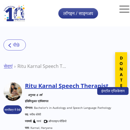
Skip to main content
लॉगइन / साइनअप
DONATE
सेवाएं
Ritu Karnal Speech Therapist
Ritu Karnal Speech Therapist
इंस्टॉल
एप्लिकेशन
अनुभव: 6 वर्ष
इंडिविजुअल प्रोफेशनल
योग्यता:
Bachelor's in Audiology and Speech Language Pathology
मानचित्र में देखें
पद:
स्पीच थेरेपी
परामर्श:
स्वयं
ऑनलाइन/वीडियो
पता:
Karnal, Haryana