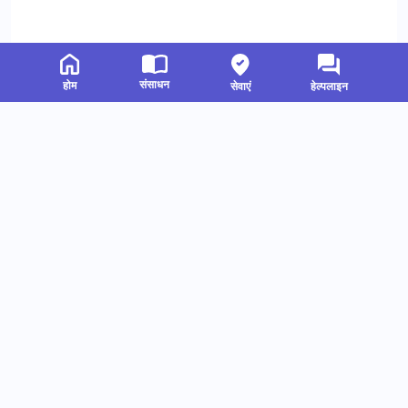
संसाधन
होम
सेवाएं
हेल्पलाइन
संबंधित संसाधन
हमें फॉलो करें