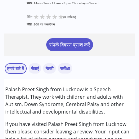
समय:
Mon - Sun - 11 am - 8 pm Thursday - Closed
★
★
★
★
★
रेटिंग
(0 समीक्षाएं)
फीस:
500 पर कंसल्टेशन
संपर्क विवरण प्राप्त करें
हमारे बारे में
सेवाएं
गैलरी
समीक्षा
सेवाएं :
Palash Preet Singh from Lucknow is a Speech
स्पीच थेरेपी
Therapist. They work with children and adults with
Autism, Down Syndrome, Cerebral Palsy and other
निम्नलिखित विकलांगता संबंधित सेवाएं उपलब्ध :
intellectual and developmental disabilities.
अटेंशन डेफिसिट (हाइपरएक्टिविटी) डिसऑर्डर (एडीडी/एडीएचडी)
ऑटिज्म स्पेक्ट्रम डिसऑर्डर (ए एस डी )
If you have visited Palash Preet Singh from Lucknow
सेरब्रल पाल्सी (सी पी )
then please consider leaving a review. Your input can
डाउन सिंड्रोम (डी एस )