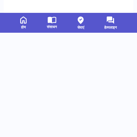
संसाधन
होम
सेवाएं
हेल्पलाइन
संबंधित संसाधन
हमें फॉलो करें