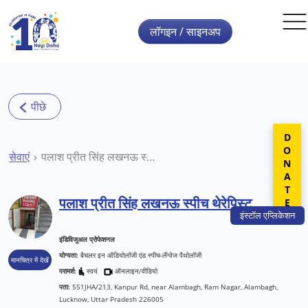
Skip to main content
लॉगइन / साइनअप
DONATE
सेवाएं
पलाश प्रीत सिंह लखनऊ स्पीच थेरेपिस्ट
पलाश प्रीत सिंह लखनऊ स्पीच थेरेपिस्ट
इंस्टॉल
एप्लिकेशन
इंडिविजुअल प्रोफेशनल
योग्यता:
बैचलर इन ऑडियोलॉजी एंड स्पीच-लैंग्वेज पैथोलॉजी
मानचित्र में देखें
परामर्श:
स्वयं
ऑनलाइन/वीडियो
पता:
551JHA/213, Kanpur Rd, near Alambagh, Ram Nagar, Alambagh,
Lucknow, Uttar Pradesh 226005